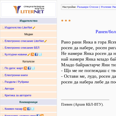
Настройки:
Разшири
Стесни
|
Уголеми
Ум
* * *
Издателство
:.
Издателство LiterNet
Ранен/бол
Медии
:.
Електронно списание LiterNet
Рано рани Янка в гора Ясе
росен да набере, росен риг
:.
Електронно списание БЕЛ
Не намери Янка росен да н
:.
Културни новини
най намери Янка младо ба
Каталози
Младо байрактарче Яни ти
:.
По дати
:
март
- Що ме не поглеждаш с тв
- Остави ме, лудо, росен да
:.
Електронни книги
росен да набера либе да п
:.
Раздели / Рубрики
:.
Автори
:.
Критика за авторите
Книжарници
Плевен (Архив КБЛ-ВТУ).
:.
Книжен пазар
:.
Книгосвят: сравни цени