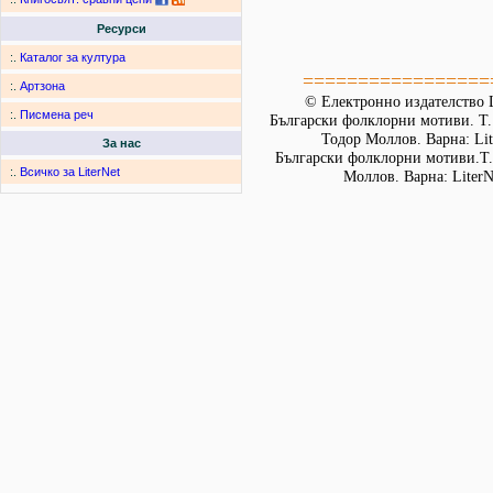
Ресурси
:.
Каталог за култура
=================
:.
Артзона
© Електронно издателство L
:.
Писмена реч
Български фолклорни мотиви. Т. 
Тодор Моллов. Варна: Lit
За нас
Български фолклорни мотиви.Т. 
:.
Всичко за LiterNet
Моллов. Варна: LiterN