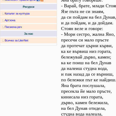
Яна брату говореше:
- Варай, брате, млади Стоя
Ресурси
Язе пъта не си знаям,
:.
Каталог за култура
да си пойдам на бел Дунав
:.
Артзона
и да пойдам, и да дойдам.
:.
Писмена реч
Стоян веле и говоре:
- Мори сестро, жална Яно,
За нас
пресечи си мало пръсте
:.
Всичко за LiterNet
да протечат църни кърви,
ка ке вървиш низ гората,
бележувай дърво, камен;
ка ке поиш на бел Дунав
да налеиш студна вода,
и пак назад да се върниш,
по бележки път ке найдиш
Яна брата послушала,
пресекла йе мало пръсте,
кинисала низ гората,
дърво, камен бележила,
на бел Дунав отидела,
студна вода налеала,