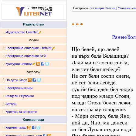
Настройки:
Разшири
Стесни
|
Уголеми
Ум
* * *
Издателство
:.
Издателство LiterNet
Ранен/бол
Медии
:.
Електронно списание LiterNet
Що белей, що лелей
на върх бела Белашица?
:.
Електронно списание БЕЛ
Дали ми се соспи снеги,
:.
Културни новини
ели сет бели лебеде?
Каталози
Не сет бели соспи снеги,
:.
По дати
:
март
не сет бели лебеде,
тук йе бил еден бел чадир
:.
Електронни книги
под чадиро млади Стоян,
:.
Раздели / Рубрики
млади Стоян болен лежи,
:.
Автори
на сестра му говореше:
:.
Критика за авторите
- Мори сестро, бела Яно,
Книжарници
пой ди, Яно, ми донеси
:.
Книжен пазар
от бел Дунав студна вода!
:.
Книгосвят: сравни цени