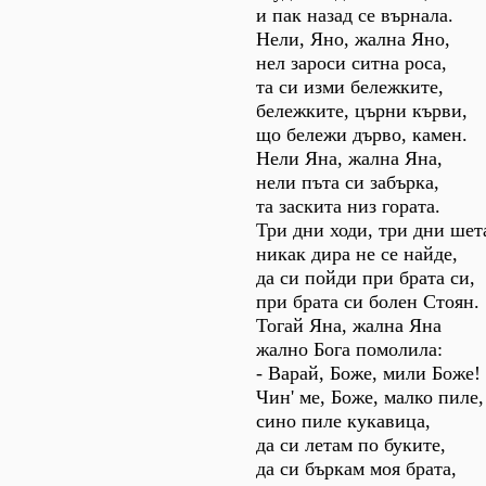
и пак назад се върнала.
Нели, Яно, жална Яно,
нел зароси ситна роса,
та си изми бележките,
бележките, църни кърви,
що бележи дърво, камен.
Нели Яна, жална Яна,
нели пъта си забърка,
та заскита низ гората.
Три дни ходи, три дни шет
никак дира не се найде,
да си пойди при брата си,
при брата си болен Стоян.
Тогай Яна, жална Яна
жално Бога помолила:
- Варай, Боже, мили Боже!
Чин' ме, Боже, малко пиле,
сино пиле кукавица,
да си летам по буките,
да си бъркам моя брата,