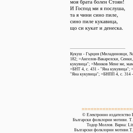
моя брата болен Стоян!
И Господ ми я послуша,
та я чини сино пиле,
сино пиле кукавица,
що си кукат и денеска.
Кукуш - Гърция (Миладиновци, №
182; =Ангелов-Вакарелски, Сенки,
кукувица"; =Минков Мене ме, мамо
=БНТ 4, с. 431 - "Яна кукувица"; 
"Яна кукувица"; =БНПП 4, с. 314 -
=================
© Електронно издателство L
Български фолклорни мотиви. Т. 
Тодор Моллов. Варна: Lit
Български фолклорни мотиви.Т. 