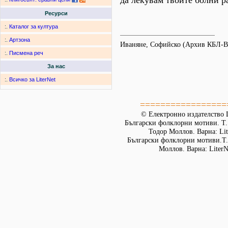
да лекувам твоите болни ра
Ресурси
:.
Каталог за култура
:.
Артзона
Иваняне, Софийско (Архив КБЛ-В
:.
Писмена реч
За нас
:.
Всичко за LiterNet
=================
© Електронно издателство L
Български фолклорни мотиви. Т. 
Тодор Моллов. Варна: Lit
Български фолклорни мотиви.Т. 
Моллов. Варна: LiterN