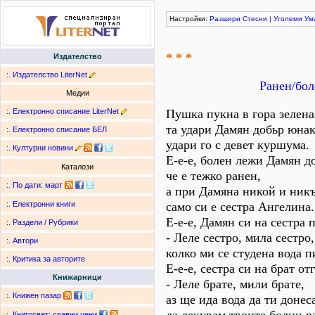
Настройки:
Разшири
Стесни
|
Уголеми
Ум
* * *
Издателство
:.
Издателство LiterNet
Ранен/бол
Медии
:.
Електронно списание LiterNet
Пушка пукна в гора зелена
та удари Дамян добьр юна
:.
Електронно списание БЕЛ
удари го с девет куршума.
:.
Културни новини
Е-е-е, болен лежи Дамян д
Каталози
че е тежко ранен,
:.
По дати
:
март
а при Дамяна никой и никъ
само си е сестра Ангелина.
:.
Електронни книги
Е-е-е, Дамян си на сестра 
:.
Раздели / Рубрики
- Леле сестро, мила сестро,
:.
Автори
колко ми се студена вода п
:.
Критика за авторите
Е-е-е, сестра си на брат от
Книжарници
- Леле брате, мили брате,
:.
Книжен пазар
аз ще ида вода да ти донес
:.
Книгосвят: сравни цени