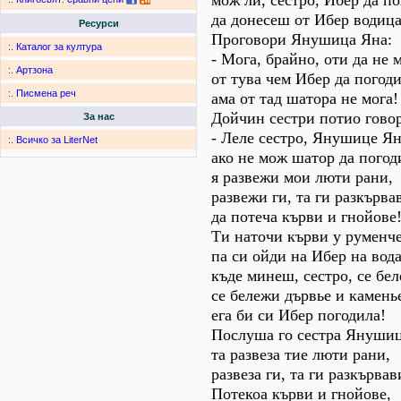
мож ли, сестро, Ибер да п
да донесеш от Ибер водица
Ресурси
Проговори Янушица Яна:
:.
Каталог за култура
- Мога, брайно, оти да не м
:.
Артзона
от тува чем Ибер да погод
:.
Писмена реч
ама от тад шатора не мога!
Дойчин сестри потио гово
За нас
- Леле сестро, Янушице Ян
:.
Всичко за LiterNet
ако не мож шатор да погод
я развежи мои люти рани,
развежи ги, та ги разкърва
да потеча кърви и гнойове
Ти наточи кърви у руменче
па си ойди на Ибер на вода
къде минеш, сестро, се бе
се бележи дървье и камень
ега би си Ибер погодила!
Послуша го сестра Янушиц
та развеза тие люти рани,
развеза ги, та ги разкървав
Потекоа кърви и гнойове,