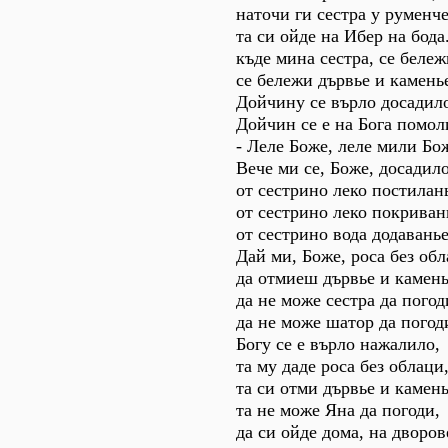
наточи ги сестра у руменче
та си ойде на Ибер на бода
къде мина сестра, се бележ
се бележи дървье и камень
Дойчину се върло досадил
Дойчин се е на Бога помол
- Леле Боже, леле мили Бо
Вече ми се, Боже, досадил
от сестрино леко постилан
от сестрино леко покриван
от сестрино вода додаванье
Дай ми, Боже, роса без обл
да отмиеш дървье и камень
да не може сестра да погод
да не може шатор да погод
Богу се е върло нажалило,
та му даде роса без облаци
та си отми дървье и камень
та не може Яна да погоди,
да си ойде дома, на дворов