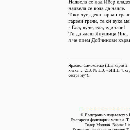
Надвела се над Ибер кладе
надвела се вода да наляе.
Току чуе, дека гарван грач
гарван грачи, та си вука м
- Ела, вуче, ела, единаче!
Ти да ядеш Янушица Яна,
я че пием Дойчинови кърв
Ярлово, Самоковско (Шапкарев 2,
китка, с. 213, № 113; =БНПП 4, ст
сестра му").
=================
© Електронно издателство L
Български фолклорни мотиви. Т. 
Тодор Моллов. Варна: Lit
Български фолклорни мотиви.Т. 