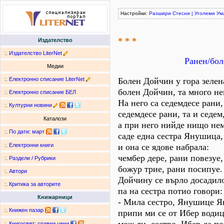
Настройки:
Разшири
Стесни
|
Уголеми
Ум
* * *
Издателство
:.
Издателство LiterNet
Ранен/бол
Медии
:.
Електронно списание LiterNet
Болен Дойчин у гора зелен
болен Дойчин, та много не
:.
Електронно списание БЕЛ
На него са седемдесе рани,
:.
Културни новини
седемдесе рани, та и седем
Каталози
а при него нийде нищо нем
:.
По дати
:
март
саде една сестра Янушица,
и она се ядове набрала:
:.
Електронни книги
чембер дере, рани повезуе,
:.
Раздели / Рубрики
божур трие, рани посипуе.
:.
Автори
Дойчину се върло досадил
:.
Критика за авторите
па на сестра потио говори:
Книжарници
- Мила сестро, Янушице Я
:.
Книжен пазар
припи ми се от Ибер водиц
:.
Книгосвят: сравни цени