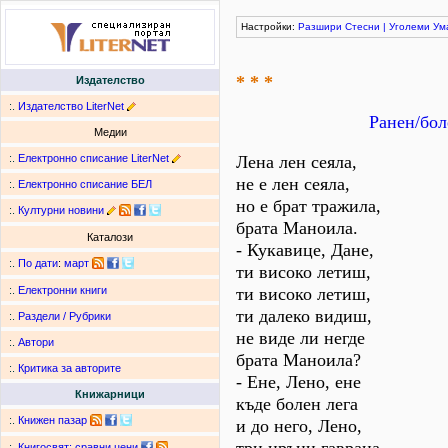
Настройки:
Разшири
Стесни
|
Уголеми
Ум
* * *
Издателство
:.
Издателство LiterNet
Ранен/бол
Медии
:.
Електронно списание LiterNet
Лена лен сеяла,
не е лен сеяла,
:.
Електронно списание БЕЛ
но е брат тражила,
:.
Културни новини
брата Маноила.
Каталози
- Кукавице, Дане,
:.
По дати
:
март
ти високо летиш,
ти високо летиш,
:.
Електронни книги
ти далеко видиш,
:.
Раздели / Рубрики
не виде ли негде
:.
Автори
брата Маноила?
:.
Критика за авторите
- Ене, Лено, ене
Книжарници
къде болен лега
:.
Книжен пазар
и до него, Лено,
:.
Книгосвят: сравни цени