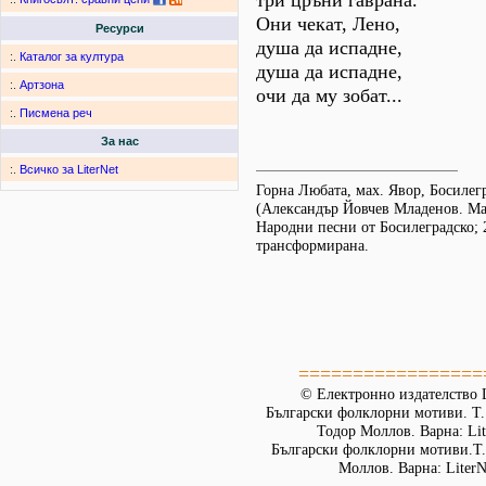
три цръни гаврана.
Они чекат, Лено,
Ресурси
душа да испадне,
:.
Каталог за култура
душа да испадне,
:.
Артзона
очи да му зобат...
:.
Писмена реч
За нас
:.
Всичко за LiterNet
Горна Любата, мах. Явор, Босилег
(Александър Йовчев Младенов. Ма
Народни песни от Босилеградско; 
трансформирана.
=================
© Електронно издателство L
Български фолклорни мотиви. Т. 
Тодор Моллов. Варна: Lit
Български фолклорни мотиви.Т. 
Моллов. Варна: LiterN