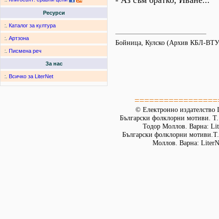
- Аз съм братко, Иване...
Ресурси
:.
Каталог за култура
:.
Артзона
Бойница, Кулско (Архив КБЛ-ВТУ
:.
Писмена реч
За нас
:.
Всичко за LiterNet
=================
© Електронно издателство L
Български фолклорни мотиви. Т. 
Тодор Моллов. Варна: Lit
Български фолклорни мотиви.Т. 
Моллов. Варна: LiterN