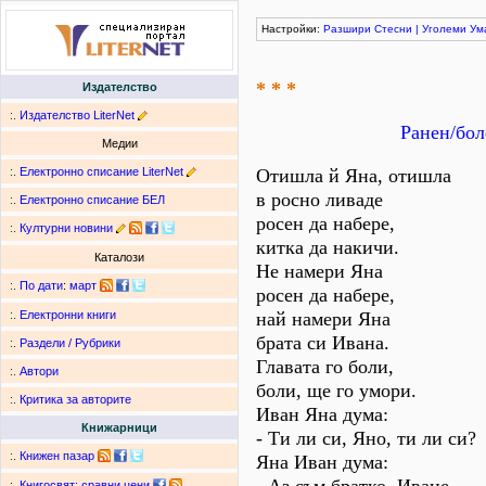
Настройки:
Разшири
Стесни
|
Уголеми
Ум
* * *
Издателство
:.
Издателство LiterNet
Ранен/бол
Медии
:.
Електронно списание LiterNet
Отишла й Яна, отишла
в росно ливаде
:.
Електронно списание БЕЛ
росен да набере,
:.
Културни новини
китка да накичи.
Каталози
Не намери Яна
:.
По дати
:
март
росен да набере,
най намери Яна
:.
Електронни книги
брата си Ивана.
:.
Раздели / Рубрики
Главата го боли,
:.
Автори
боли, ще го умори.
:.
Критика за авторите
Иван Яна дума:
Книжарници
- Ти ли си, Яно, ти ли си?
:.
Книжен пазар
Яна Иван дума:
:.
Книгосвят: сравни цени