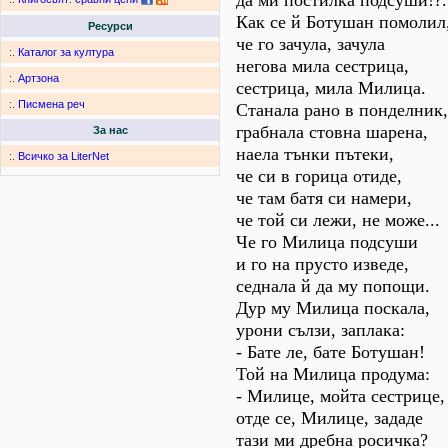
да ми постилка подсуши!?.
Как се й Ботушан помолил
Ресурси
че го зачула, зачула
:.
Каталог за култура
негова мила сестрица,
:.
Артзона
сестрица, мила Милица.
:.
Писмена реч
Станала рано в понделник,
грабнала стовна шарена,
За нас
наела тънки пътеки,
:.
Всичко за LiterNet
че си в горица отиде,
че там батя си намери,
че той си лежи, не може...
Че го Милица подсуши
и го на прусто изведе,
седнала й да му попощи.
Дур му Милица поскала,
урони сълзи, заплака:
- Бате ле, бате Ботушан!
Той на Милица продума:
- Милице, мойта сестрице,
отде се, Милице, зададе
тази ми дребна росичка?