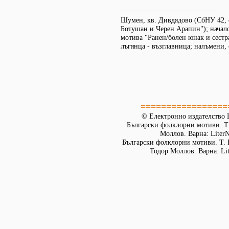
Шумен, кв. Дивдядово (СбНУ 42, с
Ботушан и Черен Арапин"); начал
мотива "Ранен/болен юнак и сестр
лъгянца - възглавница; налъмени, 
=================
© Електронно издателство L
Български фолклорни мотиви. Т. 
Моллов. Варна: LiterN
Български фолклорни мотиви. Т. 
Тодор Моллов. Варна: Lit