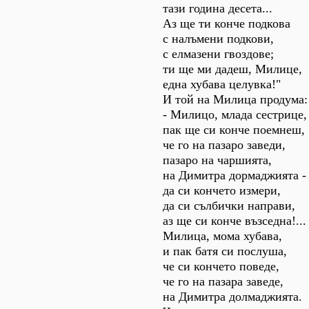
тази година десета...
Аз ще ти конче подкова
с налъмени подкови,
с елмазени гвоздове;
ти ще ми дадеш, Милице,
една хубава целувка!"
И той на Милица продума:
- Милицо, млада сестрице,
пак ще си конче поемнеш,
че го на пазаро заведи,
пазаро на чаршията,
на Димитра дормаджията -
да си кончето измери,
да си сълбички направи,
аз ще си конче възседна!...
Милица, мома хубава,
и пак батя си послуша,
че си кончето поведе,
че го на пазара заведе,
на Димитра долмаджията.