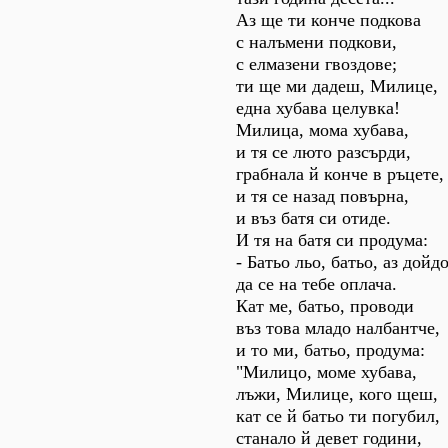
Аз ще ти конче подкова
с налъмени подкови,
с елмазени гвоздове;
ти ще ми дадеш, Милице,
една хубава целувка!
Милица, мома хубава,
и тя се люто разсърди,
грабнала й конче в ръцете,
и тя се назад повърна,
и въз батя си отиде.
И тя на батя си продума:
- Батьо льо, батьо, аз дойд
да се на тебе оплача.
Кат ме, батьо, проводи
въз това младо налбантче,
и то ми, батьо, продума:
"Милицо, моме хубава,
лъжи, Милице, кого щеш,
кат се й батьо ти погубил,
станало й девет години,