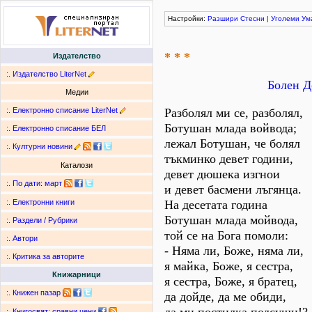
Настройки:
Разшири
Стесни
|
Уголеми
Ум
* * *
Издателство
:.
Издателство LiterNet
Болен Д
Медии
:.
Електронно списание LiterNet
Разболял ми се, разболял,
Ботушан млада войвода;
:.
Електронно списание БЕЛ
лежал Ботушан, че болял
:.
Културни новини
тъкминко девет години,
Каталози
девет дюшека изгнои
:.
По дати
:
март
и девет басмени лъгянца.
На десетата година
:.
Електронни книги
Ботушан млада мойвода,
:.
Раздели / Рубрики
той се на Бога помоли:
:.
Автори
- Няма ли, Боже, няма ли,
:.
Критика за авторите
я майка, Боже, я сестра,
Книжарници
я сестра, Боже, я братец,
:.
Книжен пазар
да дойде, да ме обиди,
:.
Книгосвят: сравни цени