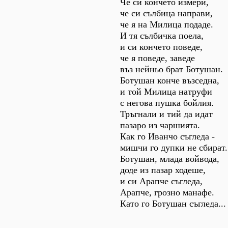
Че си кончето измери,
че си сълбица направи,
че я на Милица подаде.
И тя сълбичка поела,
и си кончето поведе,
че я поведе, заведе
въз нейньо брат Ботушан.
Ботушан конче възседна,
и той Милица натруфи
с негова пушка бойлия.
Тръгнали и тий да идат
пазаро из чаршията.
Как го Иванчо съгледа -
мишчи го дупки не сбират.
Ботушан, млада войвода,
доде из пазар ходеше,
и си Арапче съгледа,
Арапче, грозно манафе.
Като го Ботушан съгледа...