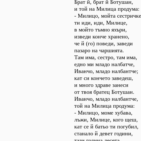
Брат й, брат й Ботушан,
и той на Милица продума:
- Милицо, мойта сестричке
ти иди, иди, Милице,
в мойто тъмно яхъри,
изведи конче хранено,
че й (го) поведи, заведи
пазаро на чаршията.
Там има, сестро, там има,
едно ми младо налбатче,
Иванчо, младо налбантче;
кат си кончето заведеш,
и много здраве занеси
от твоя братец Ботушан.
Иванчо, младо налбантче,
той на Милица продума:
- Милицо, моме хубава,
лъжи, Милице, кого щеш,
кат се й батьо ти погубил,
станало й девет години,
тази година десета...