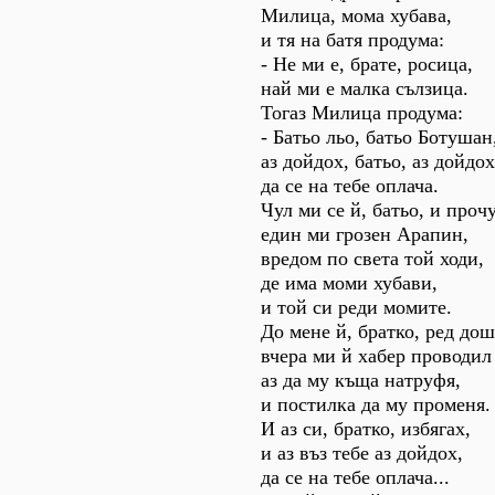
Милица, мома хубава,
и тя на батя продума:
- Не ми е, брате, росица,
най ми е малка сълзица.
Тогаз Милица продума:
- Батьо льо, батьо Ботушан
аз дойдох, батьо, аз дойдох
да се на тебе оплача.
Чул ми се й, батьо, и проч
един ми грозен Арапин,
вредом по света той ходи,
де има моми хубави,
и той си реди момите.
До мене й, братко, ред дош
вчера ми й хабер проводил
аз да му къща натруфя,
и постилка да му променя.
И аз си, братко, избягах,
и аз въз тебе аз дойдох,
да се на тебе оплача...