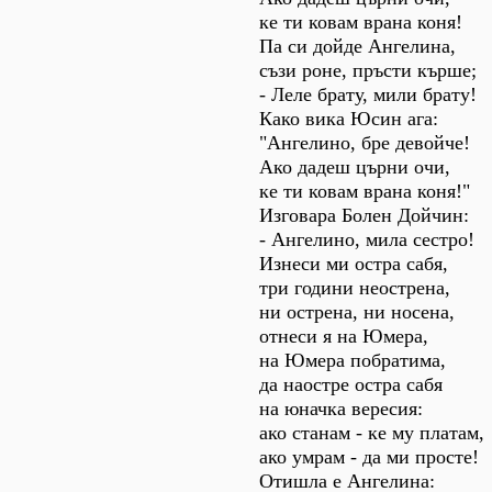
ке ти ковам врана коня!
Па си дойде Ангелина,
съзи роне, пръсти кърше;
- Леле брату, мили брату!
Како вика Юсин ага:
"Ангелино, бре девойче!
Ако дадеш църни очи,
ке ти ковам врана коня!"
Изговара Болен Дойчин:
- Ангелино, мила сестро!
Изнеси ми остра сабя,
три години неострена,
ни острена, ни носена,
отнеси я на Юмера,
на Юмера побратима,
да наостре остра сабя
на юначка вересия:
ако станам - ке му платам,
ако умрам - да ми просте!
Отишла е Ангелина: