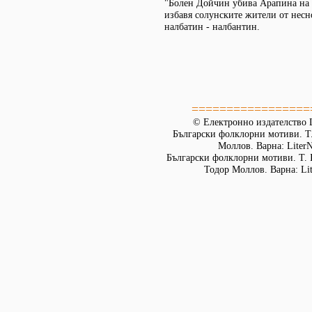
"Болен Дойчин убива Арапина на 
избавя солунските жители от несно
налбатин - налбантин.
=================
© Електронно издателство L
Български фолклорни мотиви. Т. 
Моллов. Варна: LiterN
Български фолклорни мотиви. Т. 
Тодор Моллов. Варна: Lit