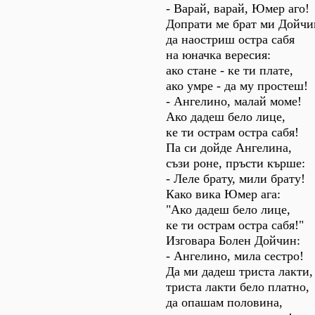
- Варай, варай, Юмер аго!
Допрати ме брат ми Дойчи
да наостриш остра сабя
на юначка вересия:
ако стане - ке ти плате,
ако умре - да му простеш!
- Ангелино, малай моме!
Ако дадеш бело лице,
ке ти острам остра сабя!
Па си дойде Ангелина,
съзи роне, пръсти кърше:
- Леле брату, мили брату!
Како вика Юмер ага:
"Ако дадеш бело лице,
ке ти острам остра сабя!"
Изговара Болен Дойчин:
- Ангелино, мила сестро!
Да ми дадеш триста лакти,
триста лакти бело платно,
да опашам половина,