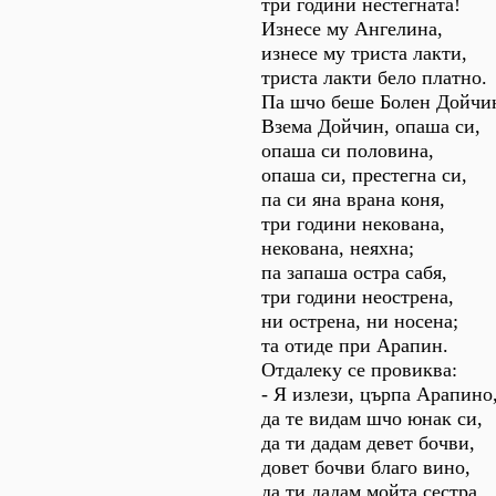
три години нестегната!
Изнесе му Ангелина,
изнесе му триста лакти,
триста лакти бело платно.
Па шчо беше Болен Дойчи
Взема Дойчин, опаша си,
опаша си половина,
опаша си, престегна си,
па си яна врана коня,
три години некована,
некована, неяхна;
па запаша остра сабя,
три години неострена,
ни острена, ни носена;
та отиде при Арапин.
Отдалеку се провиква:
- Я излези, църпа Арапино
да те видам шчо юнак си,
да ти дадам девет бочви,
довет бочви благо вино,
да ти дадам мойта сестра,