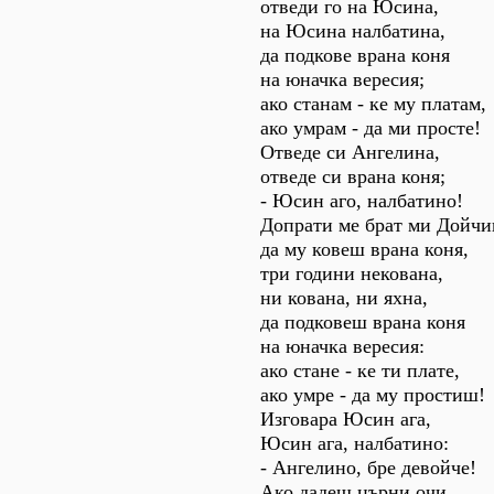
отведи го на Юсина,
на Юсина налбатина,
да подкове врана коня
на юначка вересия;
ако станам - ке му платам,
ако умрам - да ми просте!
Отведе си Ангелина,
отведе си врана коня;
- Юсин аго, налбатино!
Допрати ме брат ми Дойчи
да му ковеш врана коня,
три години некована,
ни кована, ни яхна,
да подковеш врана коня
на юначка вересия:
ако стане - ке ти плате,
ако умре - да му простиш!
Изговара Юсин ага,
Юсин ага, налбатино:
- Ангелино, бре девойче!
Ако дадеш църни очи,