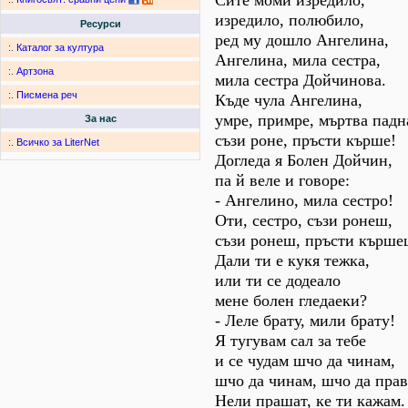
Сите моми изредило,
изредило, полюбило,
Ресурси
ред му дошло Ангелина,
:.
Каталог за култура
Ангелина, мила сестра,
:.
Артзона
мила сестра Дойчинова.
:.
Писмена реч
Къде чула Ангелина,
умре, примре, мъртва падн
За нас
съзи роне, пръсти кърше!
:.
Всичко за LiterNet
Догледа я Болен Дойчин,
па й веле и говоре:
- Ангелино, мила сестро!
Оти, сестро, съзи ронеш,
съзи ронеш, пръсти кърше
Дали ти е кукя тежка,
или ти се додеало
мене болен гледаеки?
- Леле брату, мили брату!
Я тугувам сал за тебе
и се чудам шчо да чинам,
шчо да чинам, шчо да прав
Нели прашат, ке ти кажам.