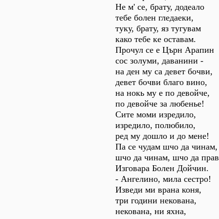
Не м' се, брату, додеало
тебе болен гледаеки,
туку, брату, яз тугувам
како тебе ке оставам.
Прочул се е Църн Арапин
сос золуми, даванини -
на ден му са девет бочви,
девет бочви благо вино,
на нокь му е по девойче,
по девойче за любенье!
Сите моми изредило,
изредило, полюбило,
ред му дошло и до мене!
Па се чудам шчо да чинам,
шчо да чинам, шчо да прав
Изговара Болен Дойчин.
- Ангелино, мила сестро!
Изведи ми врана коня,
три години некована,
некована, ни яхна,