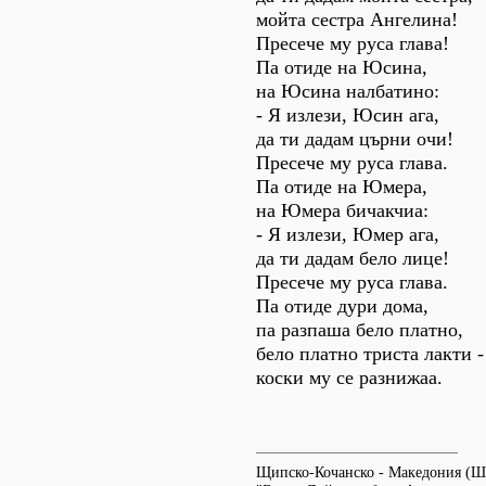
мойта сестра Ангелина!
Пресече му руса глава!
Па отиде на Юсина,
на Юсина налбатино:
- Я излези, Юсин ага,
да ти дадам църни очи!
Пресече му руса глава.
Па отиде на Юмера,
на Юмера бичакчиа:
- Я излези, Юмер ага,
да ти дадам бело лице!
Пресече му руса глава.
Па отиде дури дома,
па разпаша бело платно,
бело платно триста лакти -
коски му се разнижаа.
Щипско-Кочанско - Македония (Ша