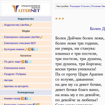
Настройки:
Разшири
Стесни
|
Уголеми
Ум
* * *
Издателство
:.
Издателство LiterNet
Болен Д
Медии
:.
Електронно списание LiterNet
Болен Дойчин болен лежи,
болен лежи три години,
:.
Електронно списание БЕЛ
ни умира, ни станува:
:.
Културни новини
изкинал е три постели,
Каталози
три постели, три душена,
:.
По дати
:
март
три душена, три йоргана;
коски трева уникнала!
:.
Електронни книги
Па се прочу Църн Арапин
:.
Раздели / Рубрики
со золуми, даванини:
:.
Автори
на ден му са девет бочви,
:.
Критика за авторите
девет бочви благо вино,
Книжарници
на нокь му е по девойче,
:.
Книжен пазар
по девойче за любенье!
:.
Книгосвят: сравни цени