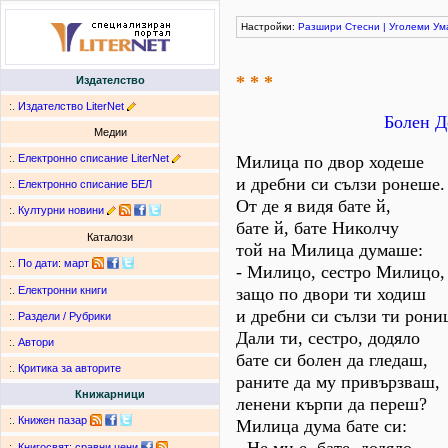
Настройки:
Разшири
Стесни
|
Уголеми
Ум
* * *
Издателство
:.
Издателство LiterNet
Болен Д
Медии
:.
Електронно списание LiterNet
Милица по двор ходеше
и дребни си сълзи ронеше.
:.
Електронно списание БЕЛ
От де я видя бате й,
:.
Културни новини
бате й, бате Николчу
Каталози
той на Милица думаше:
:.
По дати
:
март
- Милицо, сестро Милицо,
защо по двори ти ходиш
:.
Електронни книги
и дребни си сълзи ти рон
:.
Раздели / Рубрики
Дали ти, сестро, додяло
:.
Автори
бате си болен да гледаш,
:.
Критика за авторите
раните да му привързваш,
Книжарници
ленени кърпи да переш?
:.
Книжен пазар
Милица дума бате си:
:.
Книгосвят: сравни цени