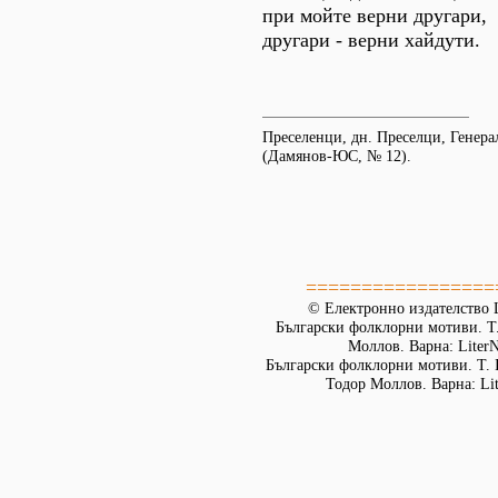
при мойте верни другари,
другари - верни хайдути.
Преселенци, дн. Преселци, Генера
(Дамянов-ЮС, № 12).
=================
© Електронно издателство L
Български фолклорни мотиви. Т. 
Моллов. Варна: LiterN
Български фолклорни мотиви. Т. 
Тодор Моллов. Варна: Lit