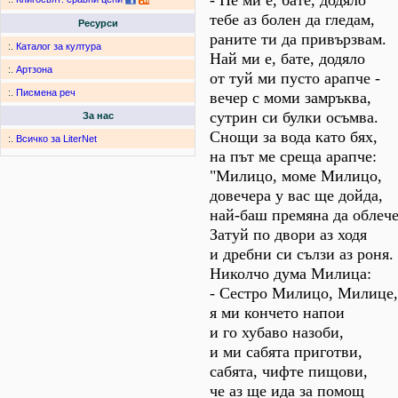
- Не ми е, бате, додяло
тебе аз болен да гледам,
Ресурси
раните ти да привързвам.
:.
Каталог за култура
Най ми е, бате, додяло
:.
Артзона
от туй ми пусто арапче -
:.
Писмена реч
вечер с моми замръква,
сутрин си булки осъмва.
За нас
Снощи за вода като бях,
:.
Всичко за LiterNet
на път ме среща арапче:
"Милицо, моме Милицо,
довечера у вас ще дойда,
най-баш премяна да облеч
Затуй по двори аз ходя
и дребни си сълзи аз роня.
Николчо дума Милица:
- Сестро Милицо, Милице,
я ми кончето напои
и го хубаво назоби,
и ми сабята приготви,
сабята, чифте пищови,
че аз ще ида за помощ