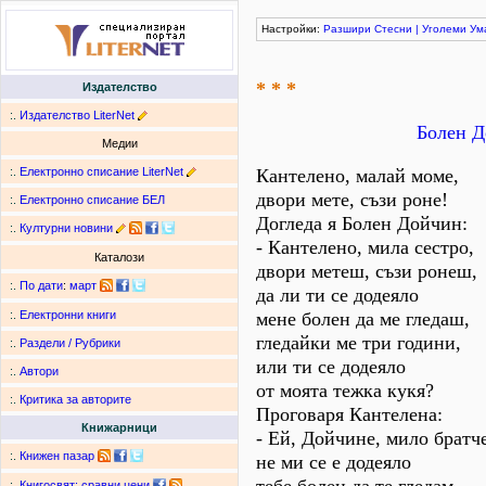
Настройки:
Разшири
Стесни
|
Уголеми
Ум
* * *
Издателство
:.
Издателство LiterNet
Болен Д
Медии
:.
Електронно списание LiterNet
Кантелено, малай моме,
двори мете, съзи роне!
:.
Електронно списание БЕЛ
Догледа я Болен Дойчин:
:.
Културни новини
- Кантелено, мила сестро,
Каталози
двори метеш, съзи ронеш,
:.
По дати
:
март
да ли ти се додеяло
мене болен да ме гледаш,
:.
Електронни книги
гледайки ме три години,
:.
Раздели / Рубрики
или ти се додеяло
:.
Автори
от моята тежка кукя?
:.
Критика за авторите
Проговаря Кантелена:
Книжарници
- Ей, Дойчине, мило братче
:.
Книжен пазар
не ми се е додеяло
:.
Книгосвят: сравни цени