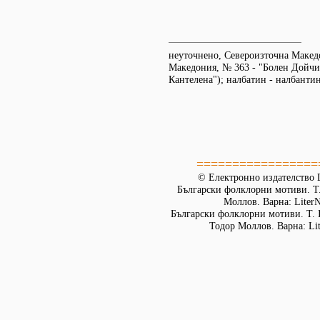
неуточнено, Североизточна Маке
Македония, № 363 - "Болен Дойчи
Кантелена"); налбатин - налбантин
=================
© Електронно издателство L
Български фолклорни мотиви. Т. 
Моллов. Варна: LiterN
Български фолклорни мотиви. Т. 
Тодор Моллов. Варна: Lit