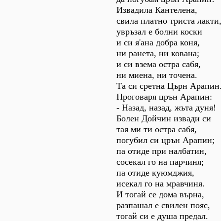
Извадила Кантелена,
свила платно триста лакти
увръзал е болни коски
и си я'ана добра коня,
ни ранета, ни кована;
и си взема остра сабя,
ни миена, ни точена.
Та си сретна Църн Арапин
Проговаря црън Арапин:
- Назад, назад, жъта дуня!
Болен Дойчин извади си
тая ми ти остра сабя,
погубил си црън Арапин;
па отиде при налбатин,
сосекал го на парчиня;
па отиде куюмджия,
исекал го на мравчиня.
И тогай се дома върна,
разпашал е свилен пояс,
тогай си е душа предал.