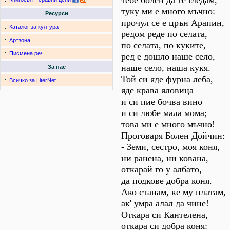
тебе болен да те гледам,
туку ми е много мъчно:
Ресурси
прочул се е црън Арапин,
:.
Каталог за култура
редом реде по селата,
:.
Артзона
по селата, по куките,
:.
Писмена реч
ред е дошло наше село,
наше село, наша кукя.
За нас
Той си яде фурна леба,
:.
Всичко за LiterNet
яде крава яловица
и си пие бочва вино
и си любе мала мома;
това ми е много мъчно!
Проговаря Болен Дойчин:
- Земи, сестро, моя коня,
ни ранена, ни кована,
откарай го у албато,
да подкове добра коня.
Ако станам, ке му платам,
ак' умра алал да чине!
Откара си Кантелена,
откара си добра коня: