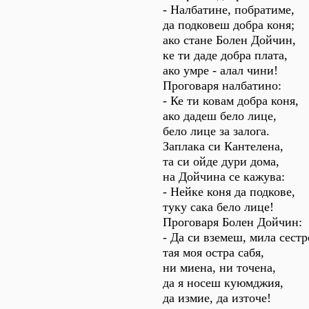
- Налбатине, побратиме,
да подковеш добра коня;
ако стане Болен Дойчин,
ке ти даде добра плата,
ако умре - алал чини!
Проговаря налбатино:
- Ке ти ковам добра коня,
ако дадеш бело лице,
бело лице за залога.
Заплака си Кантелена,
та си ойде дури дома,
на Дойчина се кажува:
- Нейке коня да подкове,
туку сака бело лице!
Проговаря Болен Дойчин:
- Да си вземеш, мила сестр
тая моя остра сабя,
ни миена, ни точена,
да я носеш куюмджия,
да измие, да източе!