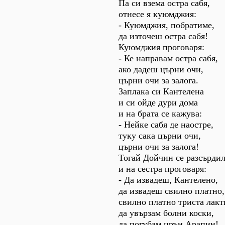
Па си взема остра сабя,
отнесе я куюмджия:
- Куюмджия, побратиме,
да източеш остра сабя!
Куюмджия проговаря:
- Ке направам остра сабя,
ако дадеш църни очи,
църни очи за залога.
Заплака си Кантелена
и си ойде дури дома
и на брата се кажува:
- Нейке сабя де наостре,
туку сака църни очи,
църни очи за залога!
Тогай Дойчин се разсърди
и на сестра проговаря:
- Да извадеш, Кантелено,
да извадеш свилно платно,
свилно платно триста лакт
да увързам болни коски,
да погубам црън Арапин!