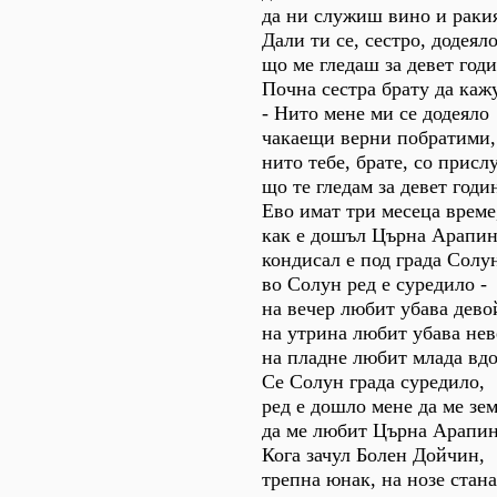
да ни служиш вино и раки
Дали ти се, сестро, додеяло
що ме гледаш за девет год
Почна сестра брату да каж
- Нито мене ми се додеяло
чакаещи верни побратими,
нито тебе, брате, со прислу
що те гледам за девет годи
Ево имат три месеца време
как е дошъл Църна Арапин
кондисал е под града Солу
во Солун ред е суредило -
на вечер любит убава дево
на утрина любит убава нев
на пладне любит млада вд
Се Солун града суредило,
ред е дошло мене да ме зем
да ме любит Църна Арапина
Кога зачул Болен Дойчин,
трепна юнак, на нозе стана