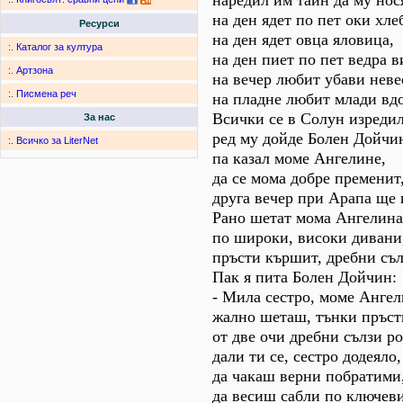
наредил им таин да му нося
на ден ядет по пет оки хле
Ресурси
на ден ядет овца яловица,
:.
Каталог за култура
на ден пиет по пет ведра в
:.
Артзона
на вечер любит убави неве
:.
Писмена реч
на пладне любит млади вд
Всички се в Солун изреди
За нас
ред му дойде Болен Дойчи
:.
Всичко за LiterNet
па казал моме Ангелине,
да се мома добре пременит
друга вечер при Арапа ще 
Рано шетат мома Ангелина
по широки, високи дивани
пръсти кършит, дребни съл
Пак я пита Болен Дойчин:
- Мила сестро, моме Ангел
жално шеташ, тънки пръс
от две очи дребни сълзи р
дали ти се, сестро додеяло,
да чакаш верни побратими
да весиш сабли по ключеви