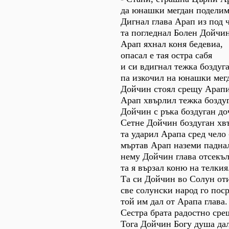
да юнашки мегдан поделим
Дигнал глава Арап из под 
та погледнал Болен Дойчин
Арап яхнал коня бедевиа,
опасал е тая остра сабя
и си вдигнал тежка боздуга
па изкочил на юнашки мег
Дойчин стоял срещу Арапи
Арап хвърлил тежка боздуг
Дойчин с ръка боздуган до
Сетне Дойчин боздуган хв
та ударил Арапа сред чело 
мъртав Арап наземи падна
нему Дойчин глава отсекъл
та я вързал коню на телкия.
Та си Дойчин во Солун от
све солунски народ го пос
той им дал от Арапа глава.
Сестра брата радостно сре
Тога Дойчин Богу душа дал