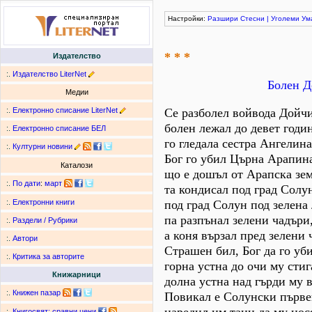
Настройки:
Разшири
Стесни
|
Уголеми
Ум
* * *
Издателство
:.
Издателство LiterNet
Болен Д
Медии
:.
Електронно списание LiterNet
Се разболел войвода Дойч
болен лежал до девет годи
:.
Електронно списание БЕЛ
го гледала сестра Ангелина
:.
Културни новини
Бог го убил Църна Арапин
Каталози
що е дошъл от Арапска зем
:.
По дати
:
март
та кондисал под град Солу
под град Солун под зелена 
:.
Електронни книги
па разпънал зелени чадъри
:.
Раздели / Рубрики
а коня вързал пред зелени 
:.
Автори
Страшен бил, Бог да го уби
:.
Критика за авторите
горна устна до очи му стиг
Книжарници
долна устна над гърди му 
:.
Книжен пазар
Повикал е Солунски първе
:.
Книгосвят: сравни цени