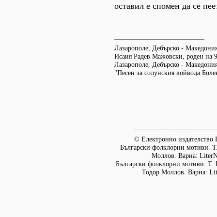
оставил е спомен да се пее
Лазарополе, Дебърско - Македони
Исаия Радев Мажовски, роден на 9
Лазарополе, Дебърско - Македония. 
"Песен за солунския войвода Боле
=================
© Електронно издателство L
Български фолклорни мотиви. Т. 
Моллов. Варна: LiterN
Български фолклорни мотиви. Т. 
Тодор Моллов. Варна: Lit