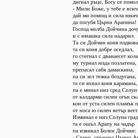
дигнал ръце, Богу се помо
- Мили Боже, у тебе е всич
дай ми помощ и сила юнач
да погубя Църна Арапина!
Господ молба Дойчина доч
и с юнашка сила надарил.
Та си Дойчин коня подкова
та си коня добре оседлал,
го стегнал с дванаесет кола
му турнал юзда позлатена,
препасал сабя дамаскина,
па си зел тежка боздугана,
та си яхнал коня карамана,
па е минал низ сред Солун 
от калдарми силен огън ска
кон от уста силен пламък 
от носа ю силен ветър веет
Изминал е низ Солуна град
та е ошъл Арапу на чадър
па извикал Болен Дойчин:
- Стани, страшна Църни А