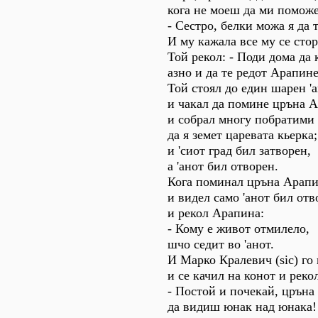
кога не моеш да ми поможе
- Сестро, белки можа я да 
И му кажала все му се стор
Той рекол: - Поди дома да
азно и да те редот Арапине
Той стоял до един шарен '
и чакал да помине цръна 
и собрал многу побратими
да я земет царевата кьерка;
и 'сиот град бил затворен,
а 'анот бил отворен.
Кога поминал цръна Арапи
и видел само 'анот бил отв
и рекол Арапина:
- Кому е живот отмилело,
шчо седит во 'анот.
И Марко Кралевич (sic) го 
и се качил на конот и реко
- Постой и почекай, црън
да видиш юнак над юнака!