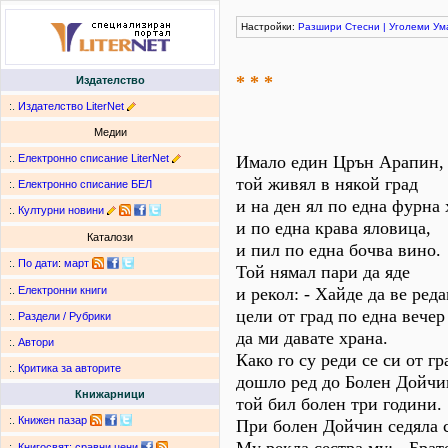
Настройки:
Разшири
Стесни
|
Уголеми
Ум
* * *
Издателство
:.
Издателство LiterNet
Медии
:.
Електронно списание LiterNet
Имало един Црън Арапин,
той живял в някой град
:.
Електронно списание БЕЛ
и на ден ял по една фурна 
:.
Културни новини
и по една крава яловица,
Каталози
и пил по една бочва вино.
:.
По дати
:
март
Той нямал пари да яде
и рекол: - Хайде да ве ред
:.
Електронни книги
цели от град по една вечер
:.
Раздели / Рубрики
да ми давате храна.
:.
Автори
Како го су реди се си от гр
:.
Критика за авторите
дошло ред до Болен Дойчи
Книжарници
той бил болен три години.
:.
Книжен пазар
При болен Дойчин седяла с
:.
Книгосвят: сравни цени