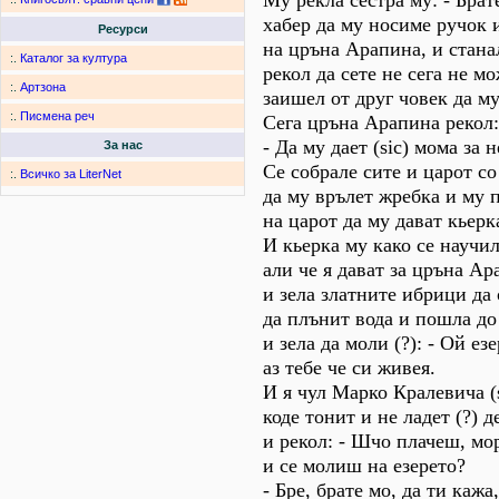
Му рекла сестра му: - Брат
хабер да му носиме ручок 
Ресурси
на цръна Арапина, и стан
:.
Каталог за култура
рекол да сете не сега не м
:.
Артзона
заишел от друг човек да му 
:.
Писмена реч
Сега цръна Арапина рекол:
- Да му дает (sic) мома за н
За нас
Се собрале сите и царот со
:.
Всичко за LiterNet
да му врълет жребка и му 
на царот да му дават кьерка
И кьерка му како се научил
али че я дават за цръна А
и зела златните ибрици да 
да плънит вода и пошла до
и зела да моли (?): - Ой ез
аз тебе че си живея.
И я чул Марко Кралевича (s
коде тонит и не ладет (?) д
и рекол: - Шчо плачеш, мо
и се молиш на езерето?
- Бре, брате мо, да ти кажа,