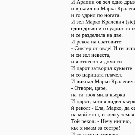
И Арапин ов зел едно дръ
и врълил на Марка Кралеви
и го удрил по ногата.
И зел Марко Кралевич (sic
едно дръво и го удрил по г
и се разделила на две.
И рекол на сватовите:
- Сиктер от овде! И ги исп
и си зел невеста,
и я отнесол и дома си.
И царот затворил кукьите
и со царицата плачел.
И викнал Марко Кралевич:
- Отвори, царе,
на ти твоя мила кьерка!
И царот, кога я видел кьерк
й рекол: - Ела, Марко, да 
на мой стол, и колку земля
Той рекол: - Нечу нишчо,
кье я имам за сестра!
И градот се отворил,