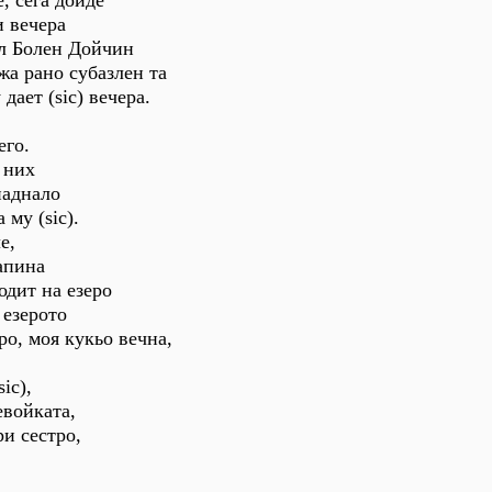
е, сега дойде
и вечера
ал Болен Дойчин
ожа рано субазлен та
дает (sic) вечера.
его.
 них
паднало
 му (sic).
е,
рапина
одит на езеро
 езерото
еро, моя кукьо вечна,
ic),
евойката,
ри сестро,