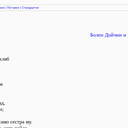
али
|
Потъмни
|
Стандартни
Болен Дойчин и 
хляб
ам
ад,
н;
амо сестра му.