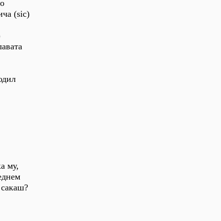
во
ча (sic)
)
лавата
одил
а му,
седнем
 сакаш?