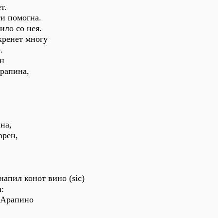
т.
ти помогна.
ило со нея.
 кренет многу
.
ан
Арапина,
на,
орен,
напил конот вино (sic)
л:
а Арапино