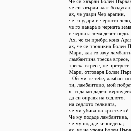
Че си хвърли Болен Първа
че си хвърли злат боздуган
ах, че удари Чер арапин,
че го удари в черното чело
че го накара в черната земя
в черната земя девет педи.
Ах, че си прибра коня Ара
ах, че се провикна Болен 
Мари, как го зачу ламбант
ламбантина треска втресе,
треска втресе, не претресе.
Мари, отговаря Болен Пър
- Ой ми те тебе, ламбантин
ти, ламбантино, мой побра
я ти да ми дадеш керпеден
да си оправя на седлото,
на седлото телкията,
че ми убива на кръстчето!..
Че му подаде ламбантина,
че му подаде керпедена;
ах, че не улови Болен Първ