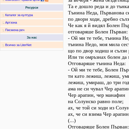
за вечеря - жена бездетница
Та е дошло реда и до тънк
Ресурси
Тънина Неда, Първанова се
:.
Каталог за култура
по двори ходи, дребно съл
:.
Артзона
Че как я й видял Болен Пъ
:.
Писмена реч
отговаряше Болен Първан:
- Ой ми те тебе, тънина Не
За нас
тънина Недо, моя мила сес
:.
Всичко за LiterNet
що по двор ходиш и сълзи
Или ти омръзнах болен да 
Отговаряше тънина Неда:
- Ой ми те тебе, Болен Пър
ти като лежиш, лежиш, ум
лежиш, умираш, до три го
ама не си чувал Чер арапи
Чер арапин, чер манафин
на Солунско равно поле;
ах, че той си ходи из Солун
ах, че си взима Чер арапин
(...)
Отговаряше Болен Първан: