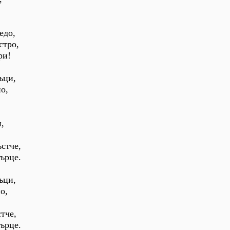
едо,
стро,
ри!
ъци,
о,
,
стче,
сърце.
ъци,
о,
тче,
сърце.