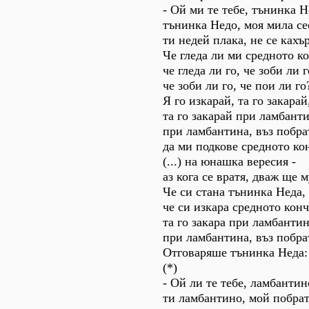
- Ой ми те тебе, тънинка Н
тънинка Недо, моя мила се
ти недей плака, не се кахъ
Че гледа ли ми средното ко
че гледа ли го, че зоби ли г
че зоби ли го, че пои ли го
Я го изкарай, та го закарай
та го закарай при ламбанти
при ламбантина, въз побра
да ми подкове средното ко
(...) на юнашка вересия -
аз кога се вратя, дваж ще м
Че си стана тънинка Неда,
че си изкара средното конч
та го закара при ламбантин
при ламбантина, въз побра
Отговаряше тънинка Неда:
(*)
- Ой ли те тебе, ламбантин
ти ламбантино, мой побра