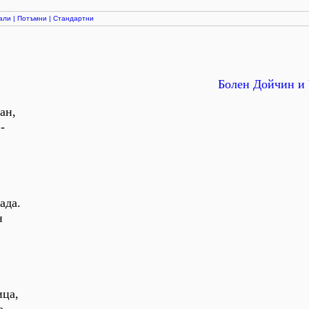
али
|
Потъмни
|
Стандартни
Болен Дойчин и 
ан,
-
ада.
н
ица,