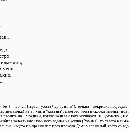
,
.
ан...
едо,
стро,
е намериш,
о мене!
ъхне,
..
, № 4 - "Болен Първан убива Чер арапин"); телкия - покривка под седло;
със звездичка) не е пята, а "казвана"; многоточията в скобки заменят пов
 песента на 12 години, когато ходила с чета жътварки "в Румънско", в с
разбира колективно моминско ходене на жътва (Романя), то селото най-ве
венско, където по прекия път през прохода Демир капия най-често са хо