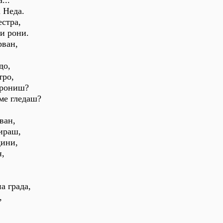
...
а Неда.
стра,
зи рони.
рван,
до,
тро,
 рониш?
ме гледаш?
ван,
ираш,
дини,
н,
а града,
,