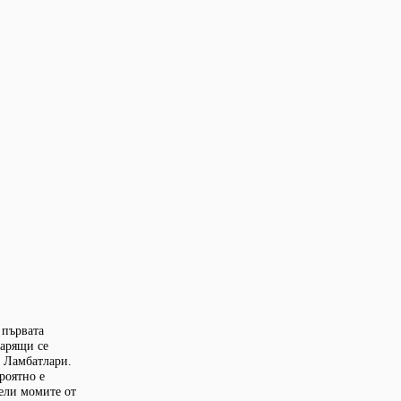
 първата
тарящи се
. Ламбатлари.
роятно е
дели момите от