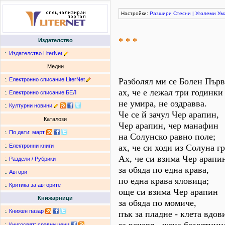
Настройки:
Разшири
Стесни
|
Уголеми
Ум
* * *
Издателство
:.
Издателство LiterNet
Медии
:.
Електронно списание LiterNet
Разболял ми се Болен Първ
ах, че е лежал три годинки 
:.
Електронно списание БЕЛ
не умира, не оздравва.
:.
Културни новини
Че се й зачул Чер арапин,
Каталози
Чер арапин, чер манафин
:.
По дати
:
март
на Солунско равно поле;
ах, че си ходи из Солуна гр
:.
Електронни книги
Ах, че си взима Чер арапи
:.
Раздели / Рубрики
за обяда по една крава,
:.
Автори
по една крава яловица;
:.
Критика за авторите
още си взима Чер арапин
Книжарници
за обяда по момиче,
:.
Книжен пазар
пък за пладне - клета вдов
:.
Книгосвят: сравни цени