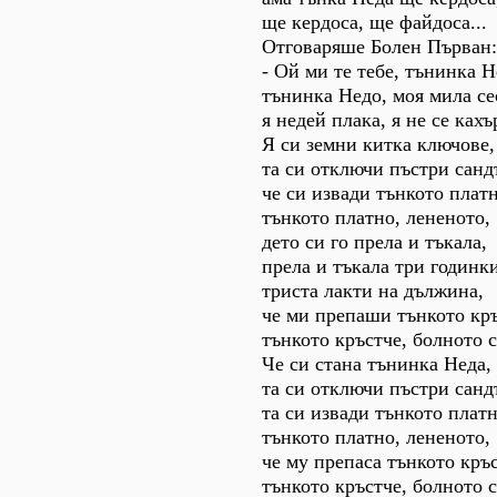
ще кердоса, ще файдоса...
Отговаряше Болен Първан:
- Ой ми те тебе, тънинка Н
тънинка Недо, моя мила се
я недей плака, я не се кахъ
Я си земни китка ключове,
та си отключи пъстри санд
че си извади тънкото платн
тънкото платно, лененото,
дето си го прела и тъкала,
прела и тъкала три годинки
триста лакти на дължина,
че ми препаши тънкото кръ
тънкото кръстче, болното 
Че си стана тънинка Неда,
та си отключи пъстри санд
та си извади тънкото платн
тънкото платно, лененото,
че му препаса тънкото кръс
тънкото кръстче, болното 