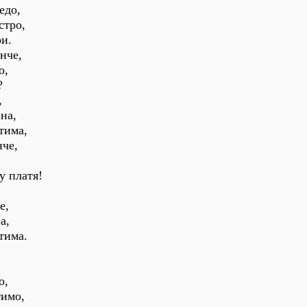
едо,
стро,
ри.
нче,
о,
?
,
на,
тима,
нче,
у платя!
е,
а,
тима.
о,
тимо,