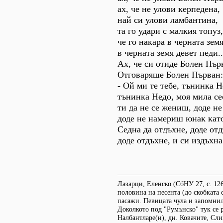
ах, че не улови керпедена,
най си улови ламбантина,
та го удари с малкия топуз,
че го накара в черната земя
в черната земя девет педи..
Ах, че си отиде Болен Първ
Отговаряше Болен Първан:
- Ой ми те тебе, тънинка Н
тънинка Недо, моя мила се
ти да не се жениш, доде н
доде не намериш юнак кат
Седна да отдъхне, доде отд
доде отдъхне, и си издъхна.
Лазарци, Еленско (СбНУ 27, с. 126
половина на песента (до скобката 
пасажи. Певицата чула и запомнила
Доколкото под "Румънско" тук се 
Налбантларе(и), дн. Ковачите, Сли