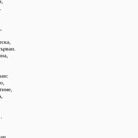
н,
,
,
,
пска,
Първан.
ина,
ван:
о,
тиме,
а,
.
ан,