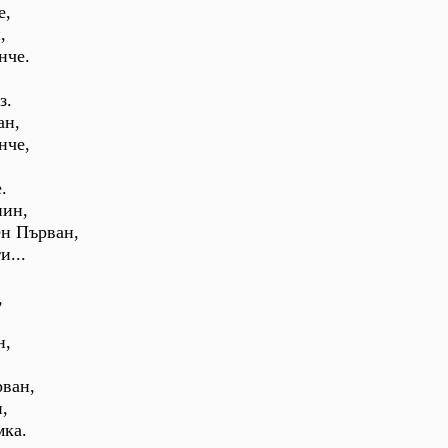
е,
,
нче.
з.
ан,
нче,
.
пин,
ен Първан,
и...
,
н,
рван,
н,
мка.