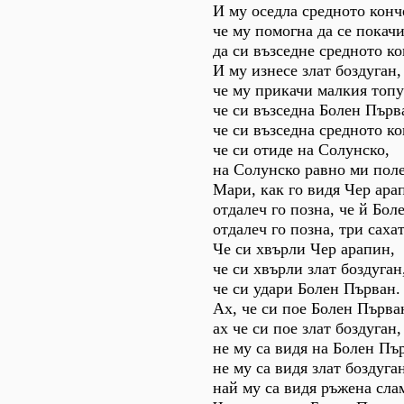
И му оседла средното конч
че му помогна да се покачи
да си възседне средното ко
И му изнесе злат боздуган,
че му прикачи малкия топу
че си възседна Болен Първ
че си възседна средното ко
че си отиде на Солунско,
на Солунско равно ми поле
Мари, как го видя Чер ара
отдалеч го позна, че й Бол
отдалеч го позна, три сахат
Че си хвърли Чер арапин,
че си хвърли злат боздуган
че си удари Болен Първан.
Ах, че си пое Болен Първа
ах че си пое злат боздуган,
не му са видя на Болен Пъ
не му са видя злат боздуга
най му са видя ръжена сла