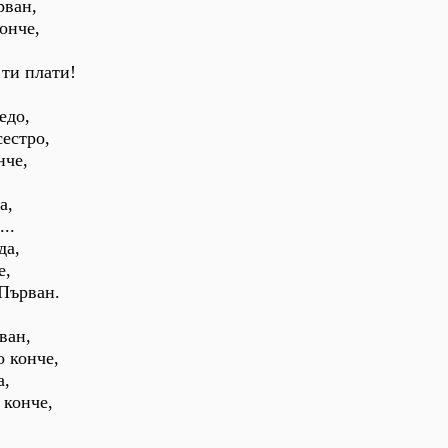
рван,
онче,
 ти плати!
едо,
естро,
нче,
а,
..
да,
е,
 Първан.
ван,
о конче,
а,
 конче,
,