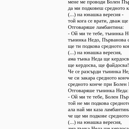
мене ме проводи Болен Пъ
да ми подковеш средното к
(...) на юнашка вересия -
той кога се врати, дваж ще
Отговаряше ламбантина:
- Ой ми те тебе, тънинка Н
тънинка Недо, Първанова с
ще ти подкова средното ко
(...) на юнашка вересия,
ама тънка Неда ще кердосв
ще кердосва, ще файдосва!.
Че се разсърди тънинка Не
че си закара средното конч
средното конче при Болен
Отговаряше тънинка Неда:
- Ой ми те тебе, Болен Пър
той не ми подкова среднот
ала най ми каза ламбантин
че ще ми подкове средното
(...) на юнашка вересия,
ама тънка Неда ще кердоса