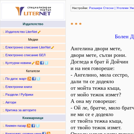
Настройки:
Разшири
Стесни
|
Уголеми
Ум
* * *
Издателство
:.
Издателство LiterNet
Болен Д
Медии
:.
Електронно списание LiterNet
Ангелина двори мете,
двори мете, сълзи рони.
:.
Електронно списание БЕЛ
Догледа я брат й Дойчин
:.
Културни новини
и на нея говореше:
Каталози
- Ангелино, мила сестро,
:.
По дати
:
март
дали ти се додеяло
от мойта тежка къща,
:.
Електронни книги
от мойо тежок измет?
:.
Раздели / Рубрики
А она му говореше:
:.
Автори
- Ой ле, братче, мило братч
:.
Критика за авторите
не ми се е додеяло
Книжарници
от твойта тежка къща,
:.
Книжен пазар
от твойо тежок измет.
:.
Книгосвят: сравни цени