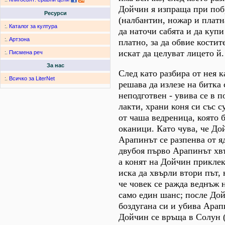
Дойчин я изпраща при поб
Ресурси
(налбантин, ножар и платн
:.
Каталог за култура
да наточи сабята и да купи
:.
Артзона
платно, за да обвие костите
искат да целуват лицето й.
:.
Писмена реч
За нас
След като разбира от нея 
:.
Всичко за LiterNet
решава да излезе на битка
неподготвен - увива се в п
лакти, храни коня си със с
от чаша ведреница, която 
оканици. Като чува, че До
Арапинът се разпенва от я
двубоя първо Арапинът хвъ
а конят на Дойчин прикле
иска да хвърли втори път,
че човек се ражда веднъж н
само един шанс; после До
боздугана си и убива Арап
Дойчин се връща в Солун (