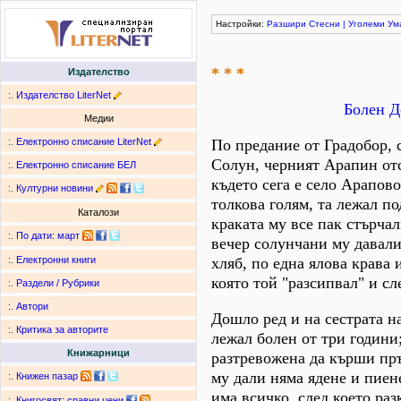
Настройки:
Разшири
Стесни
|
Уголеми
Ум
* * *
Издателство
:.
Издателство LiterNet
Болен Д
Медии
:.
Електронно списание LiterNet
По предание от Градобор, 
Солун, черният Арапин отс
:.
Електронно списание БЕЛ
където сега е село Арапово
:.
Културни новини
толкова голям, та лежал по
Каталози
краката му все пак стърчал
:.
По дати
:
март
вечер солунчани му давали
хляб, по една ялова крава 
:.
Електронни книги
която той "разсипвал" и сл
:.
Раздели / Рубрики
:.
Автори
Дошло ред и на сестрата н
:.
Критика за авторите
лежал болен от три години
Книжарници
разтревожена да кърши пръ
му дали няма ядене и пиене
:.
Книжен пазар
има всичко, след което раз
:.
Книгосвят: сравни цени