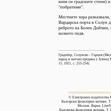
коня си градските стени) 
"побратими".
Местните хора разказвали, 
Вардарска порта в Солун д
реброто на Болен Дойчин,
колкото педя.
Градобор, Солунско - Гърция (Ми
народ и његова предања y Јужној 
15, 1921, с. 253-254).
=================
© Електронно издателство L
Български фолклорни мотиви. Т. 
Моллов. Варна: LiterN
Български фолклорни мотиви. Т. 