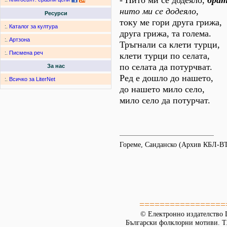
- Нито ми се додеяло,
бра
нито ми се додеяло
,
Ресурси
току ме гори друга грижа,
:.
Каталог за култура
друга грижа, та голема.
:.
Артзона
Тръгнали са клети турци,
:.
Писмена реч
клети турци по селата,
по селата да потурчват.
За нас
Ред е дошло до нашето,
:.
Всичко за LiterNet
до нашето мило село,
мило село да потурчат.
Гореме, Санданско (Архив КБЛ-ВТ
=================
© Електронно издателство L
Български фолклорни мотиви. Т. 