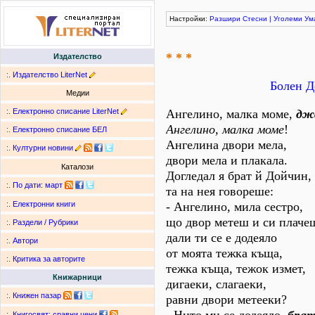
Настройки:
Разшири
Стесни
|
Уголеми
Ум
* * *
Издателство
:.
Издателство LiterNet
Болен Д
Медии
:.
Електронно списание LiterNet
Ангелино, малка моме,
дж
Ангелино, малка моме
!
:.
Електронно списание БЕЛ
Ангелина двори мела,
:.
Културни новини
двори мела и плакала.
Каталози
Догледал я брат й Дойчин,
:.
По дати
:
март
та на нея говореше:
- Ангелино, мила сестро,
:.
Електронни книги
що двор метеш и си плаче
:.
Раздели / Рубрики
дали ти се е додеяло
:.
Автори
от моята тежка къща,
:.
Критика за авторите
тежка къща, тежок измет,
Книжарници
дигаеки, слагаеки,
:.
Книжен пазар
равни двори метееки?
:.
Книгосвят: сравни цени