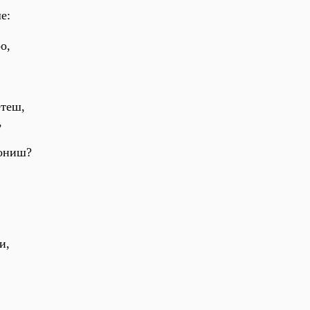
е:
о,
етеш,
,
рониш?
и,