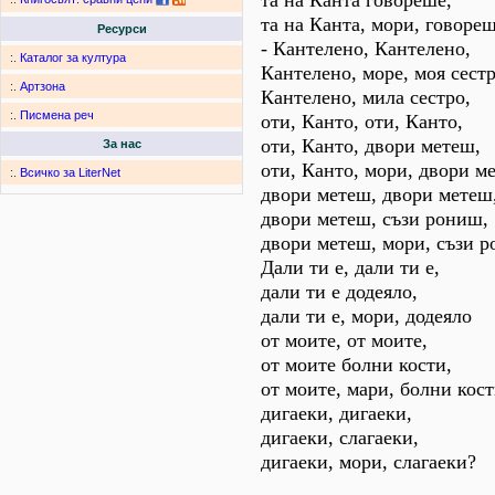
та на Канта говореше,
та на Канта, мори, говореш
Ресурси
- Кантелено, Кантелено,
:.
Каталог за култура
Кантелено, море, моя сестр
:.
Артзона
Кантелено, мила сестро,
:.
Писмена реч
оти, Канто, оти, Канто,
оти, Канто, двори метеш,
За нас
оти, Канто, мори, двори м
:.
Всичко за LiterNet
двори метеш, двори метеш
двори метеш, съзи рониш,
двори метеш, мори, съзи 
Дали ти е, дали ти е,
дали ти е додеяло,
дали ти е, мори, додеяло
от моите, от моите,
от моите болни кости,
от моите, мари, болни кост
дигаеки, дигаеки,
дигаеки, слагаеки,
дигаеки, мори, слагаеки?