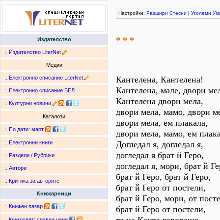
Настройки:
Разшири
Стесни
|
Уголеми
Ум
* * *
Издателство
:.
Издателство LiterNet
Медии
:.
Електронно списание LiterNet
Кантелена, Кантелена!
Кантелена, мале, двори ме
:.
Електронно списание БЕЛ
Кантелена двори мела,
:.
Културни новини
двори мела, мамо, двори м
Каталози
двори мела, ем плакала,
:.
По дати
:
март
двори мела, мамо, ем плака
Догледал я, догледал я,
:.
Електронни книги
догледал я брат й Геро,
:.
Раздели / Рубрики
догледал я, мори, брат й Ге
:.
Автори
брат й Геро, брат й Геро,
:.
Критика за авторите
брат й Геро от постели,
Книжарници
брат й Геро, мори, от пост
:.
Книжен пазар
брат й Геро от постели,
:.
Книгосвят: сравни цени