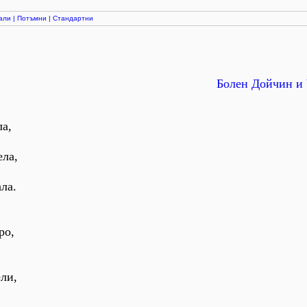
али
|
Потъмни
|
Стандартни
Болен Дойчин и 
ла,
ела,
ла.
ро,
ели,