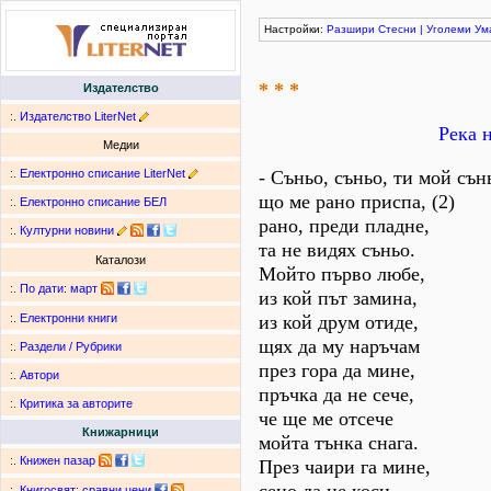
Настройки:
Разшири
Стесни
|
Уголеми
Ум
* * *
Издателство
:.
Издателство LiterNet
Река 
Медии
:.
Електронно списание LiterNet
- Съньо, съньо, ти мой сън
що ме рано приспа, (2)
:.
Електронно списание БЕЛ
рано, преди пладне,
:.
Културни новини
та не видях съньо.
Каталози
Мойто първо любе,
:.
По дати
:
март
из кой път замина,
из кой друм отиде,
:.
Електронни книги
щях да му наръчам
:.
Раздели / Рубрики
през гора да мине,
:.
Автори
пръчка да не сече,
:.
Критика за авторите
че ще ме отсече
Книжарници
мойта тънка снага.
:.
Книжен пазар
През чаири га мине,
:.
Книгосвят: сравни цени