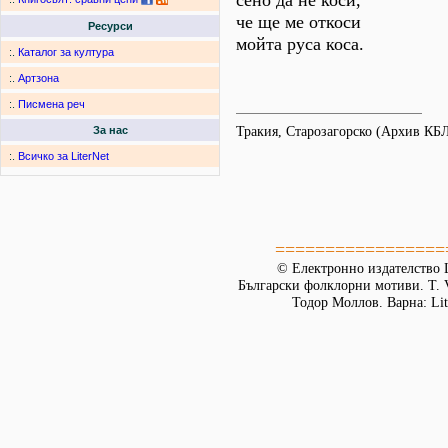
сено да не коси,
че ще ме откоси
Ресурси
мойта руса коса.
:.
Каталог за култура
:.
Артзона
:.
Писмена реч
Тракия, Старозагорско (Архив КБ
За нас
:.
Всичко за LiterNet
=================
© Електронно издателство L
Български фолклорни мотиви. Т. 
Тодор Моллов. Варна: Lit