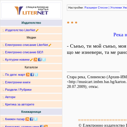
Настройки:
Разшири
Стесни
|
Уголеми
Ум
* * *
Издателство
:.
Издателство LiterNet
Река 
Медии
:.
Електронно списание LiterNet
- Съньо, ти мой съньо, моя
що ме изневери, та ме рано
:.
Електронно списание БЕЛ
:.
Културни новини
Каталози
:.
По дати
:
март
Стара река, Сливенско (Архив-И
<http://musicart.imbm.bas.bg/karto
:.
Електронни книги
28.07.2009); откъс.
:.
Раздели / Рубрики
:.
Автори
:.
Критика за авторите
Книжарници
=================
:.
Книжен пазар
© Електронно издателство L
:.
Книгосвят: сравни цени