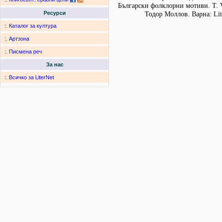
Български фолклорни мотиви. Т. 
Ресурси
Тодор Моллов. Варна: Lit
:.
Каталог за култура
:.
Артзона
:.
Писмена реч
За нас
:.
Всичко за LiterNet