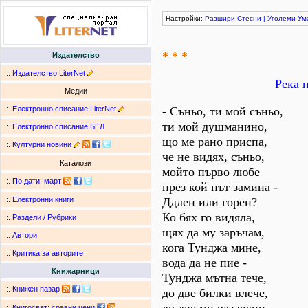
Настройки:
Разшири
Стесни
|
Уголеми
Ум
* * *
Издателство
:.
Издателство LiterNet
Река 
Медии
:.
Електронно списание LiterNet
- Съньо, ти мой съньо,
ти мой душманино,
:.
Електронно списание БЕЛ
що ме рано приспа,
:.
Културни новини
че не видях, съньо,
Каталози
мойто първо любе
:.
По дати
:
март
през кой път замина -
Ддлен или горен?
:.
Електронни книги
Ко бях го видяла,
:.
Раздели / Рубрики
щях да му заръчам,
:.
Автори
кога Тунджа мине,
:.
Критика за авторите
вода да не пие -
Книжарници
Тунджа мътна тече,
:.
Книжен пазар
до две билки влече,
:.
Книгосвят: сравни цени