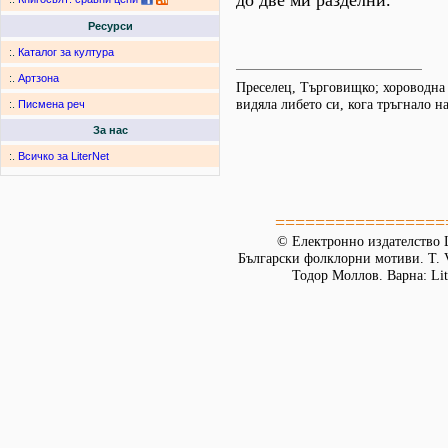
до две ми разделни.
Ресурси
:.
Каталог за култура
:.
Артзона
Преселец, Търговищко; хороводна 
видяла либето си, кога тръгнало на
:.
Писмена реч
За нас
:.
Всичко за LiterNet
=================
© Електронно издателство L
Български фолклорни мотиви. Т. 
Тодор Моллов. Варна: Lit