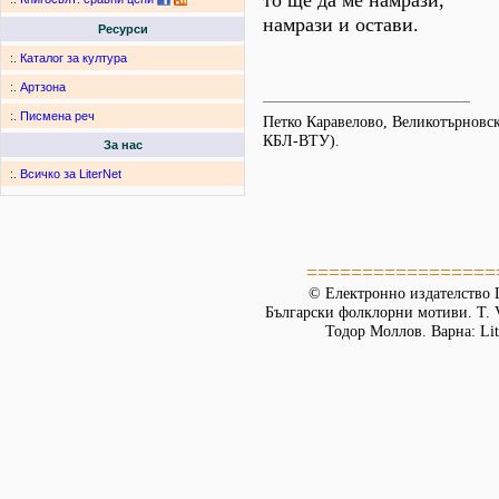
то ще да ме намрази,
намрази и остави.
Ресурси
:.
Каталог за култура
:.
Артзона
:.
Писмена реч
Петко Каравелово, Великотърновс
КБЛ-ВТУ).
За нас
:.
Всичко за LiterNet
=================
© Електронно издателство L
Български фолклорни мотиви. Т. 
Тодор Моллов. Варна: Lit