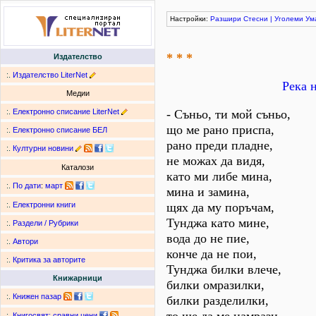
Настройки:
Разшири
Стесни
|
Уголеми
Ум
* * *
Издателство
:.
Издателство LiterNet
Река 
Медии
:.
Електронно списание LiterNet
- Съньо, ти мой съньо,
що ме рано приспа,
:.
Електронно списание БЕЛ
рано преди пладне,
:.
Културни новини
не можах да видя,
Каталози
като ми либе мина,
:.
По дати
:
март
мина и замина,
щях да му поръчам,
:.
Електронни книги
Тунджа като мине,
:.
Раздели / Рубрики
вода до не пие,
:.
Автори
конче да не пои,
:.
Критика за авторите
Тунджа билки влече,
Книжарници
билки омразилки,
:.
Книжен пазар
билки разделилки,
:.
Книгосвят: сравни цени