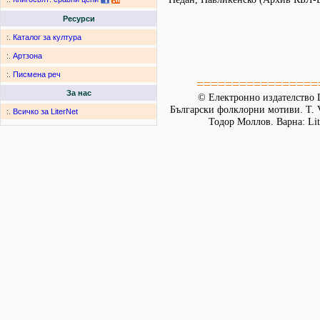
Ресурси
:.
Каталог за култура
:.
Артзона
:.
Писмена реч
=================
За нас
© Електронно издателство L
Български фолклорни мотиви. Т. 
:.
Всичко за LiterNet
Тодор Моллов. Варна: Lit