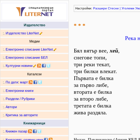
Настройки:
Разшири
Стесни
|
Уголеми
Ум
* * *
Издателство
:.
Издателство LiterNet
Река 
Медии
:.
Електронно списание LiterNet
Бял вятър вее,
хей
,
снегове топи,
:.
Електронно списание БЕЛ
три реки текат,
:.
Културни новини
три билки влекат.
Каталози
Първата е билка
:.
По дати
:
март
за първо либе,
втората е билка
:.
Електронни книги
за второ либе,
:.
Раздели / Рубрики
третата е билка
:.
Автори
жива раздяла.
:.
Критика за авторите
Книжарници
:.
Книжен пазар
Недан, Павликенско (Архив КБЛ-
:.
Книгосвят: сравни цени