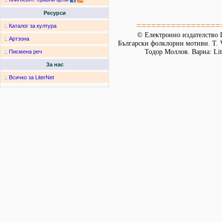
Ресурси
=================
:.
Каталог за култура
© Електронно издателство L
:.
Артзона
Български фолклорни мотиви. Т. 
Тодор Моллов. Варна: Lit
:.
Писмена реч
За нас
:.
Всичко за LiterNet