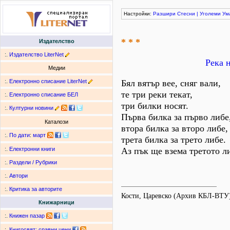
Настройки:
Разшири
Стесни
|
Уголеми
Ум
* * *
Издателство
:.
Издателство LiterNet
Река 
Медии
:.
Електронно списание LiterNet
Бял вятър вее, сняг вали,
те три реки текат,
:.
Електронно списание БЕЛ
три билки носят.
:.
Културни новини
Първа билка за първо либе
Каталози
втора билка за второ либе,
:.
По дати
:
март
трета билка за трето либе.
Аз пък ще взема третото л
:.
Електронни книги
:.
Раздели / Рубрики
:.
Автори
:.
Критика за авторите
Кости, Царевско (Архив КБЛ-ВТУ
Книжарници
:.
Книжен пазар
:.
Книгосвят: сравни цени