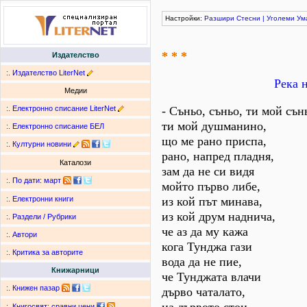
Настройки:
Разшири
Стесни
|
Уголеми
Ум
* * *
Издателство
:.
Издателство LiterNet
Река 
Медии
:.
Електронно списание LiterNet
- Съньо, съньо, ти мой сън
ти мой душманино,
:.
Електронно списание БЕЛ
що ме рано приспа,
:.
Културни новини
рано, напред пладня,
Каталози
зам да не си видя
:.
По дати
:
март
мойто първо либе,
из кой път минава,
:.
Електронни книги
из кой друм наднича,
:.
Раздели / Рубрики
че аз да му кажа
:.
Автори
кога Тунджа гази
:.
Критика за авторите
вода да не пие,
Книжарници
че Тунджата влачи
:.
Книжен пазар
дърво чаталато,
:.
Книгосвят: сравни цени