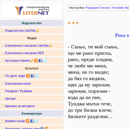
Настройки:
Разшири
Стесни
|
Уголеми
Ум
* * *
Издателство
:.
Издателство LiterNet
Река 
Медии
:.
Електронно списание LiterNet
- Съньо, ти мой съньо,
що ме рано приспа,
:.
Електронно списание БЕЛ
рано, преди пладня,
:.
Културни новини
че любе ми мина,
Каталози
мина, не го видях;
:.
По дати
:
март
да бях го видяла,
щях да му заръчам,
:.
Електронни книги
заръчам, поръчам -
:.
Раздели / Рубрики
вода да не пие,
:.
Автори
Тунджа мътна тече,
:.
Критика за авторите
до три билки влече,
Книжарници
билките разделни...
:.
Книжен пазар
:.
Книгосвят: сравни цени