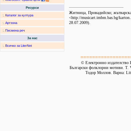
Ресурси
Житница, Провадийско; жътварс
:.
Каталог за култура
<http://musicart.imbm.bas.bg/karto
28.07.2009).
:.
Артзона
:.
Писмена реч
За нас
:.
Всичко за LiterNet
=================
© Електронно издателство L
Български фолклорни мотиви. Т. 
Тодор Моллов. Варна: Lit