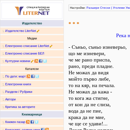
Настройки:
Разшири
Стесни
|
Уголеми
Ум
* * *
Издателство
:.
Издателство LiterNet
Река 
Медии
:.
Електронно списание LiterNet
- Съньо, съньо изневерьо,
що ме изневери,
:.
Електронно списание БЕЛ
че ме рано приспа,
:.
Културни новини
рано, преди пладне.
Каталози
Не можах да видя
:.
По дати
:
март
мойто първо либе,
то на кяр, на печала.
:.
Електронни книги
Не можах да кажа -
:.
Раздели / Рубрики
то кога жа стигне,
:.
Автори
от кон да не слиза,
:.
Критика за авторите
вода да не пие,
Книжарници
крака да не мие,
:.
Книжен пазар
че ще се удави!...
:.
Книгосвят: сравни цени