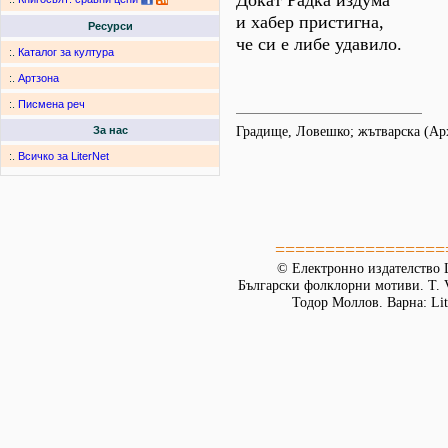
Докат Радка издума
и хабер пристигна,
Ресурси
че си е либе удавило.
:.
Каталог за култура
:.
Артзона
:.
Писмена реч
Градище, Ловешко; жътварска (А
За нас
:.
Всичко за LiterNet
=================
© Електронно издателство L
Български фолклорни мотиви. Т. 
Тодор Моллов. Варна: Lit