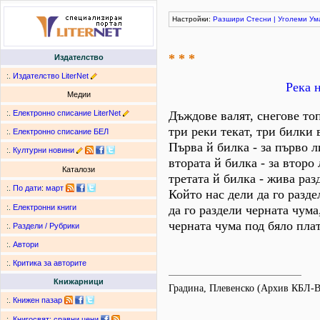
Настройки:
Разшири
Стесни
|
Уголеми
Ум
* * *
Издателство
:.
Издателство LiterNet
Река 
Медии
:.
Електронно списание LiterNet
Дъждове валят, снегове топ
три реки текат, три билки 
:.
Електронно списание БЕЛ
Първа й билка - за първо л
:.
Културни новини
втората й билка - за второ 
Каталози
третата й билка - жива раз
:.
По дати
:
март
Който нас дели да го разде
да го раздели черната чума
:.
Електронни книги
черната чума под бяло пла
:.
Раздели / Рубрики
:.
Автори
:.
Критика за авторите
Книжарници
Градина, Плевенско (Архив КБЛ-
:.
Книжен пазар
:.
Книгосвят: сравни цени