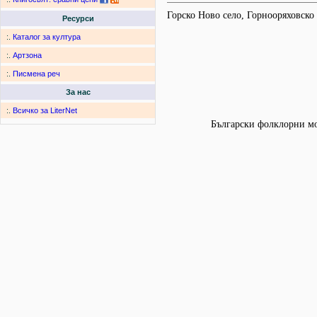
Горско Ново село, Горнооряховск
Ресурси
:.
Каталог за култура
:.
Артзона
:.
Писмена реч
За нас
:.
Всичко за LiterNet
Български фолклорни мот