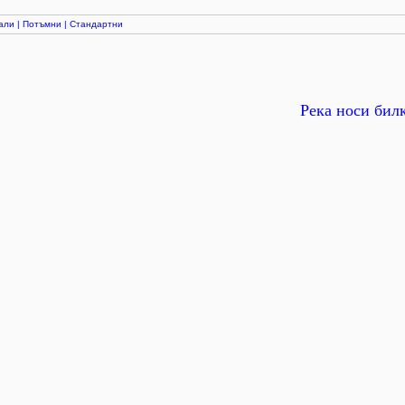
али
|
Потъмни
|
Стандартни
Река носи бил