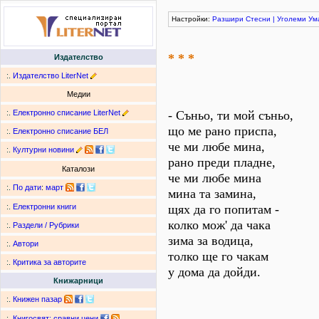
Настройки:
Разшири
Стесни
|
Уголеми
Ум
* * *
Издателство
:.
Издателство LiterNet
Медии
:.
Електронно списание LiterNet
- Съньо, ти мой съньо,
що ме рано приспа,
:.
Електронно списание БЕЛ
че ми любе мина,
:.
Културни новини
рано преди пладне,
Каталози
че ми любе мина
:.
По дати
:
март
мина та замина,
щях да го попитам -
:.
Електронни книги
колко мож' да чака
:.
Раздели / Рубрики
зима за водица,
:.
Автори
толко ще го чакам
:.
Критика за авторите
у дома да дойди.
Книжарници
:.
Книжен пазар
:.
Книгосвят: сравни цени