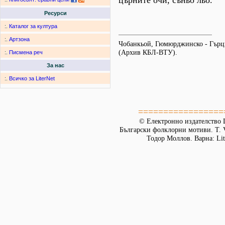
църните очи, съньо льо.
Ресурси
:.
Каталог за култура
:.
Артзона
Чобанкьой, Гюмюрджинско - Гърци
(Архив КБЛ-ВТУ).
:.
Писмена реч
За нас
:.
Всичко за LiterNet
=================
© Електронно издателство L
Български фолклорни мотиви. Т. 
Тодор Моллов. Варна: Lit