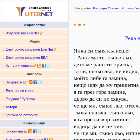
Настройки:
Разшири
Стесни
|
Уголеми
Ум
* * *
Издателство
:.
Издателство LiterNet
Река 
Медии
:.
Електронно списание LiterNet
Янка си съня кълнеше:
- Анатема те, съньо льо,
:.
Електронно списание БЕЛ
дето ме рано ти приспа,
:.
Културни новини
та си, съньо льо, не видих,
Каталози
мойто либе га замина,
:.
По дати
:
март
нещо щях да му пришепна 
я га през гора замине,
:.
Електронни книги
дърво да си не сякува,
:.
Раздели / Рубрики
че ще ми, съньо льо, отсеч
:.
Автори
тънка снажка, съньо льо,
:.
Критика за авторите
я га през извор замине,
Книжарници
водица да си не пие,
:.
Книжен пазар
чи ще ми, съньо льо, изпие
:.
Книгосвят: сравни цени