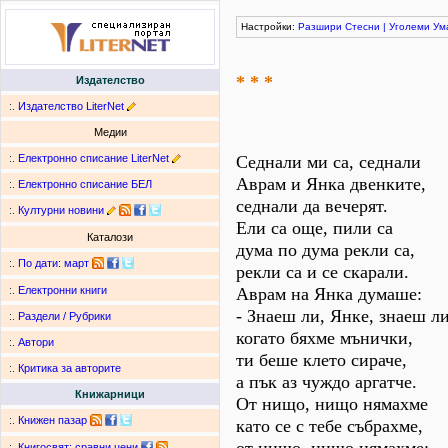
Настройки:
Разшири
Стесни
|
Уголеми
Ум
* * *
Издателство
:.
Издателство LiterNet
Медии
:.
Електронно списание LiterNet
Седнали ми са, седнали
Аврам и Янка двенките,
:.
Електронно списание БЕЛ
седнали да вечерят.
:.
Културни новини
Ели са още, пили са
Каталози
дума по дума рекли са,
:.
По дати
:
март
рекли са и се скарали.
Аврам на Янка думаше:
:.
Електронни книги
- Знаеш ли, Янке, знаеш ли
:.
Раздели / Рубрики
когато бяхме мънички,
:.
Автори
ти беше клето сираче,
:.
Критика за авторите
а пък аз чуждо аргатче.
Книжарници
От нищо, нищо нямахме
:.
Книжен пазар
като се с тебе събрахме,
:.
Книгосвят: сравни цени