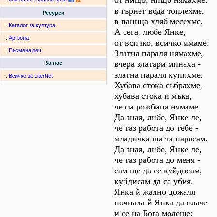
от нищо, нищо нямахме:
в гърнет вода топлехме,
Ресурси
в паница хляб месехме.
:.
Каталог за култура
А сега, любе Янке,
:.
Артзона
от всичко, всичко имаме.
:.
Писмена реч
Златна параля нямахме,
вчера златари минаха -
За нас
златна параля купихме.
:.
Всичко за LiterNet
Хубава стока събрахме,
хубава стока и мъка,
че си рожбица нямаме.
Да зная, либе, Янке ле,
че таз работа до тебе -
младичка ша та парясам.
Да зная, либе, Янке ле,
че таз работа до меня -
сам ще да се куйдисам,
куйдисам да са убия.
Янка й жално дожаля
почнала й Янка да плаче
и се на Бога молеше: