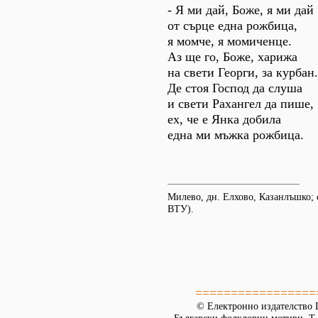
- Я ми дай, Боже, я ми дай
от сърце една рожбица,
я момче, я момиченце.
Аз ще го, Боже, харижа
на свети Георги, за курбан.
Де стоя Господ да слуша
и свети Рахангел да пише,
ех, че е Янка добила
една ми мъжка рожбица.
Милево, дн. Елхово, Казанлъшко;
ВТУ).
=================
© Електронно издателство L