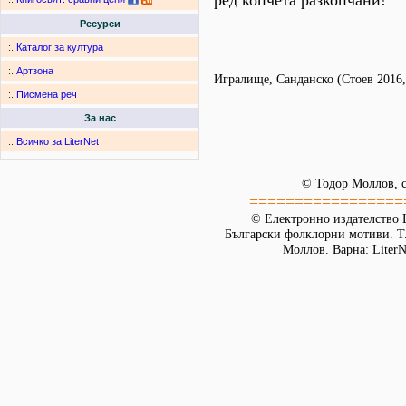
ред копчета разкопчани!
Ресурси
:.
Каталог за култура
:.
Артзона
Игралище, Санданско (Стоев 2016, с
:.
Писмена реч
За нас
:.
Всичко за LiterNet
© Тодор Моллов, с
=================
© Електронно издателство L
Български фолклорни мотиви. Т. 
Моллов. Варна: LiterN