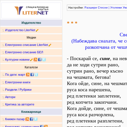
Настройки:
Разшири
Стесни
|
Уголеми
Ум
* * *
Издателство
:.
Издателство LiterNet
Све
Медии
(Набеждава снахата, че 
:.
Електронно списание LiterNet
разкопчана от чешм
:.
Електронно списание БЕЛ
- Поскарай се,
сине
, на нев
:.
Културни новини
да не ходи сутрин рано,
Каталози
сутрин рано, вечер късно
:.
По дати
:
март
на чешмата, бегова!
Кога ойде, сине, на чешмат
:.
Електронни книги
руса коса нарешена,
:.
Раздели / Рубрики
ред плетенки заплетени,
:.
Автори
ред копчета закопчани.
:.
Критика за авторите
Кога дойде, сине, от чешма
Книжарници
руса коса разчорлена,
:.
Книжен пазар
ред плетенки разплетени,
:.
Книгосвят: сравни цени