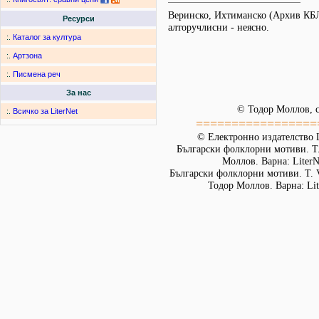
Веринско, Ихтиманско (Архив КБ
Ресурси
алторучлисни - неясно.
:.
Каталог за култура
:.
Артзона
:.
Писмена реч
За нас
© Тодор Моллов, с
:.
Всичко за LiterNet
=================
© Електронно издателство L
Български фолклорни мотиви. Т. 
Моллов. Варна: LiterN
Български фолклорни мотиви. Т. 
Тодор Моллов. Варна: Lit