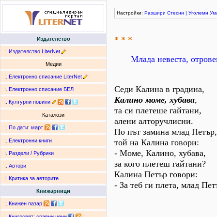
Настройки:
Разшири
Стесни
|
Уголеми
Ум
* * *
Издателство
:.
Издателство LiterNet
Млада невеста, отрове
Медии
:.
Електронно списание LiterNet
Седи Калина в градина,
:.
Електронно списание БЕЛ
Калино моме, хубава
,
:.
Културни новини
та си плетеше гайтани,
Каталози
алени алторучлисни.
:.
По дати
:
март
По път замина млад Петър,
той на Калина говори:
:.
Електронни книги
- Моме, Калино, хубава,
:.
Раздели / Рубрики
за кого плетеш гайтани?
:.
Автори
Калина Петър говори:
:.
Критика за авторите
- За теб ги плета, млад Пет
Книжарници
:.
Книжен пазар
:.
Книгосвят: сравни цени