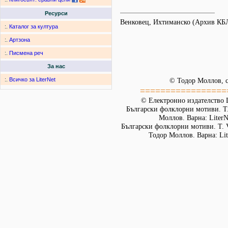
Ресурси
Венковец, Ихтиманско (Архив КБ
:.
Каталог за култура
:.
Артзона
:.
Писмена реч
За нас
:.
Всичко за LiterNet
© Тодор Моллов, с
=================
© Електронно издателство L
Български фолклорни мотиви. Т. 
Моллов. Варна: LiterN
Български фолклорни мотиви. Т. 
Тодор Моллов. Варна: Lit