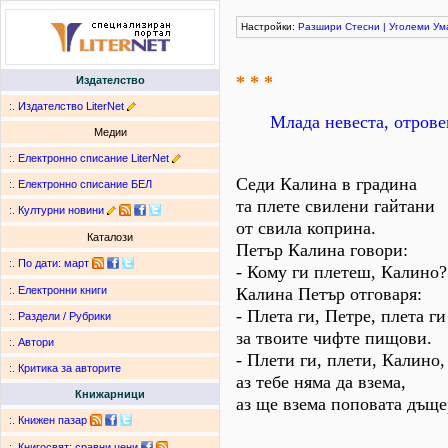
Настройки:
Разшири
Стесни
|
Уголеми
Ум
* * *
Издателство
:.
Издателство LiterNet
Млада невеста, отрове
Медии
:.
Електронно списание LiterNet
Седи Калина в градина
:.
Електронно списание БЕЛ
та плете свилени гайтани
:.
Културни новини
от свила коприна.
Каталози
Петър Калина говори:
:.
По дати
:
март
- Кому ги плетеш, Калино?
Калина Петър отговаря:
:.
Електронни книги
- Плета ги, Петре, плета ги
:.
Раздели / Рубрики
за твоите чифте пищови.
:.
Автори
- Плети ги, плети, Калино,
:.
Критика за авторите
аз тебе няма да взема,
Книжарници
аз ще взема поповата дъще
:.
Книжен пазар
:.
Книгосвят: сравни цени