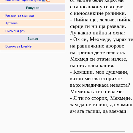
от мойне бели харкуми
с ганосанкону гевгерче,
Ресурси
с къносанкине ръчинки.
:.
Каталог за култура
- Пийна ще, лельче, пийна
:.
Артзона
сърце ти ни ща развали.
:.
Писмена реч
Лу какно пийна и охна:
- Ох си, Мехмеде, умрях т
За нас
на равничкине дворове
:.
Всичко за LiterNet
на тринка дене невяста.
Мехмед си отвън излезе,
на писанана капия.
- Комшии, мои душмани,
катри ми сва сторихте
върх младичкаса невяста?
Моминка атвън излезе:
- Я ти го сторих, Мехмеде,
зам да не галиш, да мамиш
ам ага галиш, да вземаш!