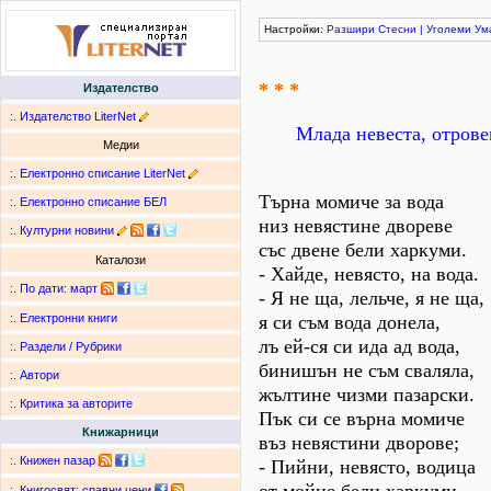
Настройки:
Разшири
Стесни
|
Уголеми
Ум
* * *
Издателство
:.
Издателство LiterNet
Млада невеста, отрове
Медии
:.
Електронно списание LiterNet
Търна момиче за вода
:.
Електронно списание БЕЛ
низ невястине двореве
:.
Културни новини
със двене бели харкуми.
Каталози
- Хайде, невясто, на вода.
:.
По дати
:
март
- Я не ща, лельче, я не ща,
я си съм вода донела,
:.
Електронни книги
лъ ей-ся си ида ад вода,
:.
Раздели / Рубрики
бинишън не съм сваляла,
:.
Автори
жълтине чизми пазарски.
:.
Критика за авторите
Пък си се върна момиче
Книжарници
въз невястини дворове;
:.
Книжен пазар
- Пийни, невясто, водица
:.
Книгосвят: сравни цени