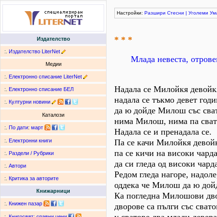
Настройки:
Разшири
Стесни
|
Уголеми
Ум
* * *
Издателство
:.
Издателство LiterNet
Млада невеста, отрове
Медии
:.
Електронно списание LiterNet
Надала се Милойкя девойк
:.
Електронно списание БЕЛ
надала се тъкмо девет годи
:.
Културни новини
да ю дойде Милош със сват
Каталози
нима Милош, нима па сват
:.
По дати
:
март
Надала се и пренадала се.
Па се качи Милойкя девой
:.
Електронни книги
па се кичи на високи чард
:.
Раздели / Рубрики
да си гледа од високи чард
:.
Автори
Редом гледа нагоре, надоле
:.
Критика за авторите
оддека че Милош да ю дой
Книжарници
Ка погледна Милошови дв
:.
Книжен пазар
дворове са пълги със свато
:.
Книгосвят: сравни цени