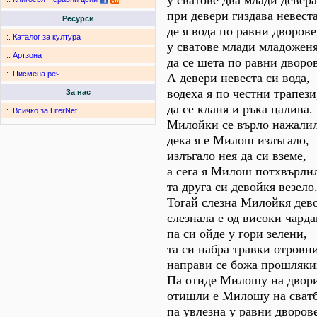
у сватове два млади девера
при девери гиздава невеста
Ресурси
де я вода по равни дворове
:.
Каталог за култура
у сватове млади младоженя
:.
Артзона
да се шета по равни дворов
:.
Писмена реч
А девери невеста си вода,
водеха я по честни трапези
За нас
да се кланя и ръка цалива.
:.
Всичко за LiterNet
Милойки се върло нажалил
дека я е Милош излъгало,
излъгало нея да си вземе,
а сега я Милош потхвърли
та друга си девойкя везело
Тогай слезна Милойкя дев
слезнала е од високи чарда
па си ойде у гори зелени,
та си набра травки отровн
направи се божа прошляки
Па отиде Милошу на двор
отишли е Милошу на сватб
па увлезна у равни дворове