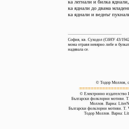
ка легнали и билка яднали,
ка яднали до двама младен
ка яднали и веднъг пукнал
София, кв. Суходол (СбНУ 43/1942
мома отравя невярно либе и булката
надявала се.
© Тодор Моллов, с
=================
© Електронно издателство L
Български фолклорни мотиви. Т. 
Моллов. Варна: LiterN
Български фолклорни мотиви. Т. 
Тодор Моллов. Варна: Lit