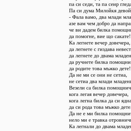
па си седи, та па сеир глед
Па си дума Милойкя девой
- Фала вамо, два млади мл
азе вам чем добро да напр
че ви дадем билка помощн
да помогне, вие що сакате!
Ка легнете вечер довечера,
да легнете с гиздава невест
да легнете до двама младе
да ручнете билка помощни
да родите това мъжко дете!
Да не ми се они не сетиа,
не сетиа два млади младен
Везели са билка помощнич
кога легая вечер довечера,
кога легна билка да си ядна
да си рода това мъжко дете
Да не е ми билка помощни
нело ми е травка отровнич
Ка легнали до двама младе