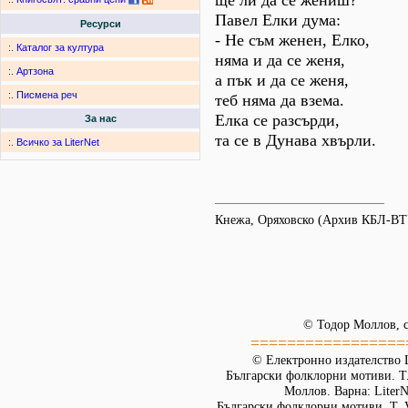
ще ли да се жениш?
Павел Елки дума:
Ресурси
- Не съм женен, Елко,
:.
Каталог за култура
няма и да се женя,
:.
Артзона
а пък и да се женя,
:.
Писмена реч
теб няма да взема.
Елка се разсърди,
За нас
та се в Дунава хвърли.
:.
Всичко за LiterNet
Кнежа, Оряховско (Архив КБЛ-ВТ
© Тодор Моллов, с
=================
© Електронно издателство L
Български фолклорни мотиви. Т. 
Моллов. Варна: LiterN
Български фолклорни мотиви. Т. 