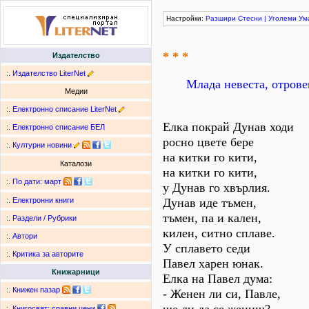
Настройки:
Разшири
Стесни
|
Уголеми
Ум
* * *
Издателство
:.
Издателство LiterNet
Млада невеста, отрове
Медии
:.
Електронно списание LiterNet
Елка покрай Дунав ходи
:.
Електронно списание БЕЛ
росно цвете бере
:.
Културни новини
на китки го кити,
Каталози
на китки го кити,
:.
По дати
:
март
у Дунав го хвърлия.
Дунав иде тъмен,
:.
Електронни книги
тъмен, па и кален,
:.
Раздели / Рубрики
килен, ситно сплаве.
:.
Автори
У сплавето седи
:.
Критика за авторите
Павел харен юнак.
Книжарници
Елка на Павел дума:
:.
Книжен пазар
- Женен ли си, Павле,
:.
Книгосвят: сравни цени