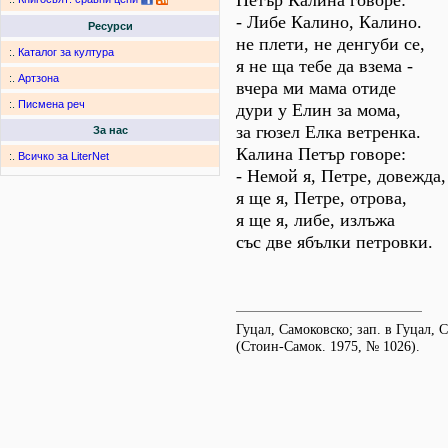
Петър Калина говоре:
- Либе Калино, Калино.
Ресурси
не плети, не денгуби се,
:.
Каталог за култура
я не ща тебе да взема -
:.
Артзона
вчера ми мама отиде
:.
Писмена реч
дури у Елин за мома,
за гюзел Елка ветренка.
За нас
Калина Петър говоре:
:.
Всичко за LiterNet
- Немой я, Петре, довежда,
я ще я, Петре, отрова,
я ще я, либе, излъжа
със две ябълки петровки.
Гуцал, Самоковско; зап. в Гуцал, 
(Стоин-Самок. 1975, № 1026).