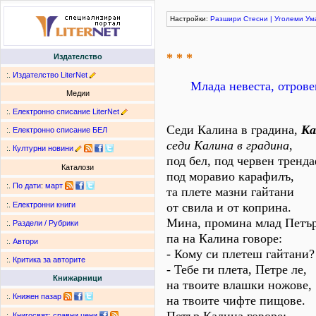
Настройки:
Разшири
Стесни
|
Уголеми
Ум
* * *
Издателство
:.
Издателство LiterNet
Млада невеста, отрове
Медии
:.
Електронно списание LiterNet
Седи Калина в градина,
Ка
:.
Електронно списание БЕЛ
седи Калина в градина
,
:.
Културни новини
под бел, под червен тренд
Каталози
под моравио карафилъ,
:.
По дати
:
март
та плете мазни гайтани
от свила и от коприна.
:.
Електронни книги
Мина, промина млад Петър
:.
Раздели / Рубрики
па на Калина говоре:
:.
Автори
- Кому си плетеш гайтани?
:.
Критика за авторите
- Тебе ги плета, Петре ле,
Книжарници
на твоите влашки ножове,
:.
Книжен пазар
на твоите чифте пищове.
:.
Книгосвят: сравни цени