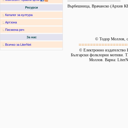
Върбешница, Врачанско (Архив К
Ресурси
:.
Каталог за култура
:.
Артзона
:.
Писмена реч
За нас
© Тодор Моллов, с
=================
:.
Всичко за LiterNet
© Електронно издателство L
Български фолклорни мотиви. Т. 
Моллов. Варна: LiterN