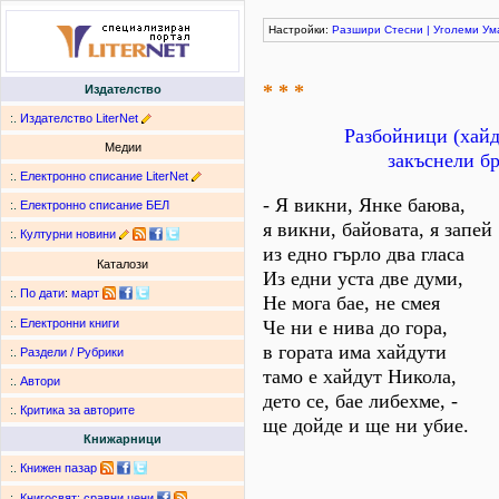
Настройки:
Разшири
Стесни
|
Уголеми
Ум
* * *
Издателство
:.
Издателство LiterNet
Разбойници (хайд
Медии
закъснели бр
:.
Електронно списание LiterNet
- Я викни, Янке баюва,
:.
Електронно списание БЕЛ
я викни, байовата, я запей
:.
Културни новини
из едно гърло два гласа
Каталози
Из едни уста две думи,
:.
По дати
:
март
Не мога бае, не смея
Че ни е нива до гора,
:.
Електронни книги
в гората има хайдути
:.
Раздели / Рубрики
тамо е хайдут Никола,
:.
Автори
дето се, бае либехме, -
:.
Критика за авторите
ще дойде и ще ни убие.
Книжарници
:.
Книжен пазар
:.
Книгосвят: сравни цени