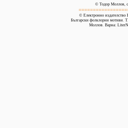
© Тодор Моллов, с
=================
© Електронно издателство L
Български фолклорни мотиви. Т. 
Моллов. Варна: LiterN