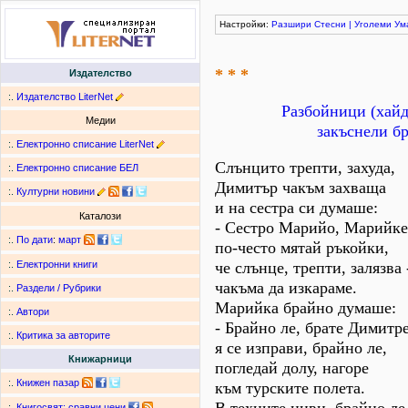
Настройки:
Разшири
Стесни
|
Уголеми
Ум
* * *
Издателство
:.
Издателство LiterNet
Разбойници (хайд
Медии
закъснели бр
:.
Електронно списание LiterNet
Слънцито трепти, захуда,
:.
Електронно списание БЕЛ
Димитър чакъм захваща
:.
Културни новини
и на сестра си думаше:
Каталози
- Сестро Марийо, Марийке
:.
По дати
:
март
по-често мятай ръкойки,
че слънце, трепти, залязва 
:.
Електронни книги
чакъма да изкараме.
:.
Раздели / Рубрики
Марийка брайно думаше:
:.
Автори
- Брайно ле, брате Димитре
:.
Критика за авторите
я се изправи, брайно ле,
Книжарници
погледай долу, нагоре
:.
Книжен пазар
към турските полета.
:.
Книгосвят: сравни цени