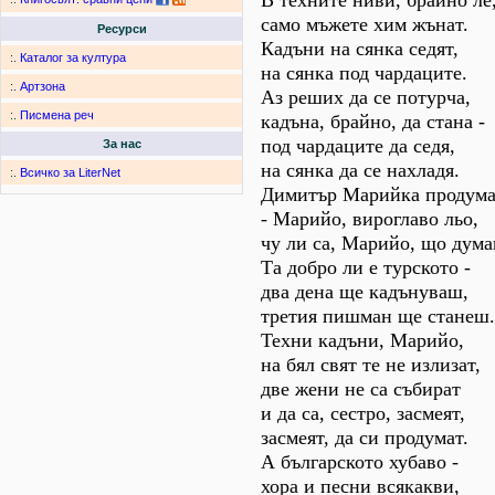
В техните ниви, брайно ле
само мъжете хим жънат.
Ресурси
Кадъни на сянка седят,
:.
Каталог за култура
на сянка под чардаците.
:.
Артзона
Аз реших да се потурча,
:.
Писмена реч
кадъна, брайно, да стана -
под чардаците да седя,
За нас
на сянка да се нахладя.
:.
Всичко за LiterNet
Димитър Марийка продума
- Марийо, вироглаво льо,
чу ли са, Марийо, що дум
Та добро ли е турското -
два дена ще кадънуваш,
третия пишман ще станеш.
Техни кадъни, Марийо,
на бял свят те не излизат,
две жени не са събират
и да са, сестро, засмеят,
засмеят, да си продумат.
А българското хубаво -
хора и песни всякакви,