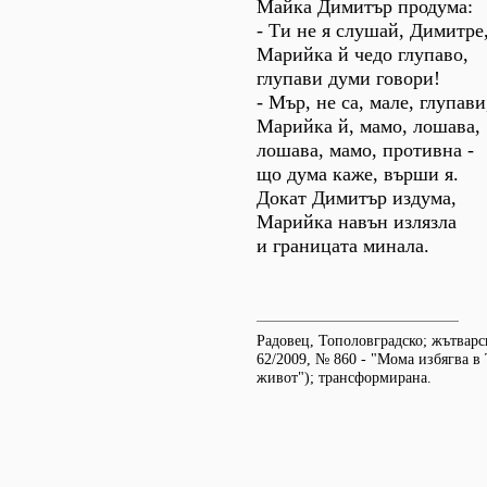
Майка Димитър продума:
- Ти не я слушай, Димитре
Марийка й чедо глупаво,
глупави думи говори!
- Мър, не са, мале, глупави
Марийка й, мамо, лошава,
лошава, мамо, противна -
що дума каже, върши я.
Докат Димитър издума,
Марийка навън излязла
и границата минала.
Радовец, Тополовградско; жътварс
62/2009, № 860 - "Мома избягва в 
живот"); трансформирана.