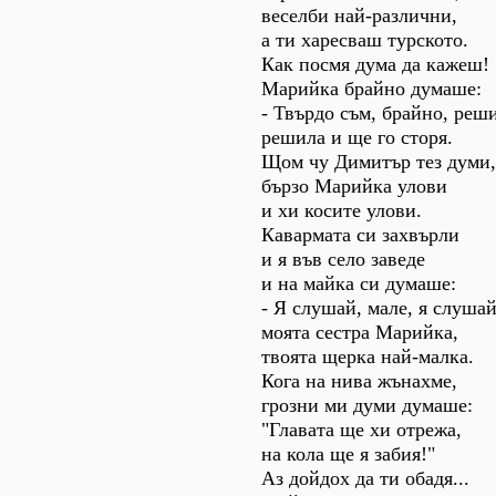
веселби най-различни,
а ти харесваш турското.
Как посмя дума да кажеш!
Марийка брайно думаше:
- Твърдо съм, брайно, реш
решила и ще го сторя.
Щом чу Димитър тез думи,
бързо Марийка улови
и хи косите улови.
Кавармата си захвърли
и я във село заведе
и на майка си думаше:
- Я слушай, мале, я слуша
моята сестра Марийка,
твоята щерка най-малка.
Кога на нива жънахме,
грозни ми думи думаше:
"Главата ще хи отрежа,
на кола ще я забия!"
Аз дойдох да ти обадя...