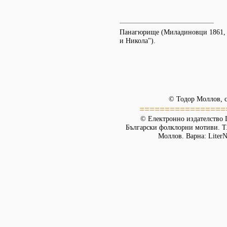
Панагюрище (Миладиновци 1861, №
и Никола").
© Тодор Моллов, с
=================
© Електронно издателство L
Български фолклорни мотиви. Т. 
Моллов. Варна: LiterN