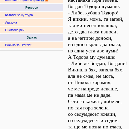
настанаха гора зелена.
Богдан Тодори думаше:
Ресурси
- Либе, хубава Тодоро!
:.
Каталог за култура
Я викни, мома, та запей,
:.
Артзона
тая ми песен юнашка,
:.
Писмена реч
дето два гласа износи,
а на четири доноси,
За нас
из едно гърло два гласа,
:.
Всичко за LiterNet
из една уста две думи!
А Тодора му думаше:
- Либе ле Богдан, Богдане!
Викнала бях, запяла бях,
ала не смея, не мога,
от Никола харамия,
че ме напреде искаше,
па мама ме не даде.
Сега го кажват, либе ле,
по тая гора зелена
со седумдесет юнаци,
со седумдесет и седем,
та ще ме позна по гласа,