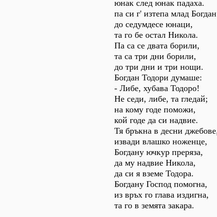
юнак след юнак падаха.
па си г' изтепа млад Богдан
до седумдесе юнаци,
та го бе остал Никола.
Па са се двата борили,
та са три дни борили,
до три дни и три нощи.
Богдан Тодори думаше:
- Либе, хубава Тодоро!
Не седи, либе, та гледай;
на кому годе поможи,
кой годе да си надвие.
Тя бръкна в десни джебове
извади влашко ноженце,
Богдану ючкур преряза,
да му надвие Никола,
да си я вземе Тодора.
Богдану Господ помогна,
из връх го глава издигна,
та го в земята закара.