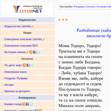
Настройки:
Разшири
Стесни
|
Уголеми
Ум
* * *
Издателство
:.
Издателство LiterNet
Разбойници (хайд
Медии
закъснели бр
:.
Електронно списание LiterNet
Мома Тодоро, Тодоро!
:.
Електронно списание БЕЛ
Тръгнала ми е Тодора
:.
Културни новини
на планината на снопе
Каталози
с неино либе Богдана.
:.
По дати
:
март
Богдан Тодори говори:
- Либе, хубава Тодоро!
:.
Електронни книги
Вземи ми, либе, кабуре
:.
Раздели / Рубрики
до седемдесет и седем.
:.
Автори
Послушала го Тодора,
:.
Критика за авторите
та му е взела кабуре,
Книжарници
та са на снопе отишли.
:.
Книжен пазар
Минаха поле широко,
:.
Книгосвят: сравни цени