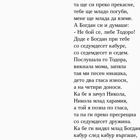
та ще си преко прекасне,
тебе ще младо погуби,
мене ще млада да вземе.
А Богдан си и думаше:
- Не бой се, либе Тодоро!
Доде е Богдан при тебе
со седумдесет кабуре,
со седемдесет и седем.
Послушала го Тодора,
викнала мома, запяла
тая ми песен юнашка,
дето два гласа износи,
а на четири доноси.
Ка бе я зачул Никола,
Никола млад харамия,
а той я позна по гласа,
та па ги преко пресрещна
со седумдесет дружина.
Ка бе ги видял млад Богдан
кабур след кабур въргаше,