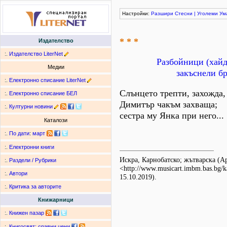
Настройки:
Разшири
Стесни
|
Уголеми
Ум
* * *
Издателство
:.
Издателство LiterNet
Разбойници (хайд
Медии
закъснели бр
:.
Електронно списание LiterNet
Слънцето трепти, захожда,
:.
Електронно списание БЕЛ
Димитър чакъм захваща;
:.
Културни новини
сестра му Янка при него...
Каталози
:.
По дати
:
март
:.
Електронни книги
Искра, Карнобатско; жътварска 
:.
Раздели / Рубрики
<http://www.musicart.imbm.bas.bg/k
:.
Автори
15.10.2019).
:.
Критика за авторите
Книжарници
:.
Книжен пазар
:.
Книгосвят: сравни цени