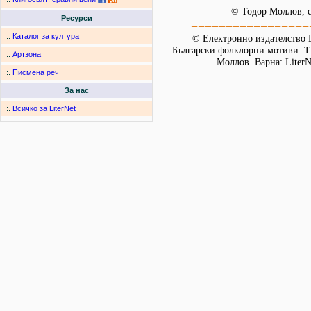
© Тодор Моллов, с
Ресурси
=================
:.
Каталог за култура
© Електронно издателство L
Български фолклорни мотиви. Т. 
:.
Артзона
Моллов. Варна: LiterN
:.
Писмена реч
За нас
:.
Всичко за LiterNet