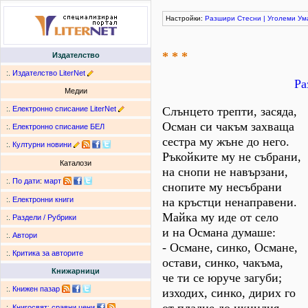
Настройки:
Разшири
Стесни
|
Уголеми
Ум
* * *
Издателство
:.
Издателство LiterNet
Ра
Медии
:.
Електронно списание LiterNet
Слънцето трепти, засяда,
Осман си чакъм захваща
:.
Електронно списание БЕЛ
сестра му жъне до него.
:.
Културни новини
Ръкойките му не събрани,
Каталози
на снопи не навързани,
:.
По дати
:
март
снопите му несъбрани
на кръстци ненаправени.
:.
Електронни книги
Майка му иде от село
:.
Раздели / Рубрики
и на Османа думаше:
:.
Автори
- Османе, синко, Османе,
:.
Критика за авторите
остави, синко, чакъма,
Книжарници
че ти се юруче загуби;
:.
Книжен пазар
изходих, синко, дирих го
:.
Книгосвят: сравни цени