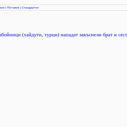
али
|
Потъмни
|
Стандартни
збойници (хайдути, турци) нападат закъснели брат и сес