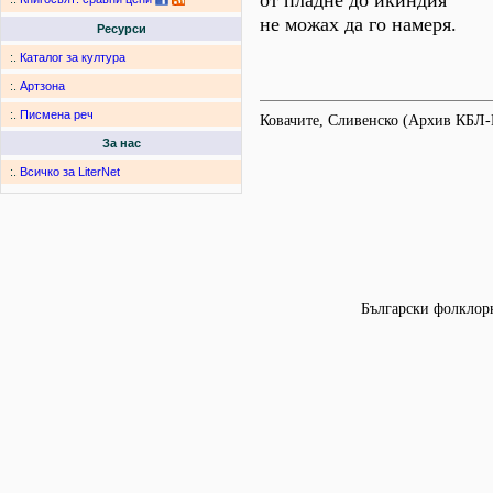
от пладне до икиндия
не можах да го намеря.
Ресурси
:.
Каталог за култура
:.
Артзона
:.
Писмена реч
Ковачите, Сливенско (Архив КБЛ-
За нас
:.
Всичко за LiterNet
Български фолклорн