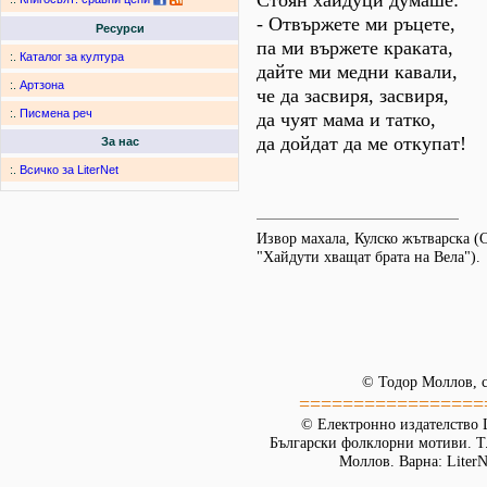
Стоян хайдуци думаше:
- Отвържете ми ръцете,
Ресурси
па ми вържете краката,
:.
Каталог за култура
дайте ми медни кавали,
:.
Артзона
че да засвиря, засвиря,
:.
Писмена реч
да чуят мама и татко,
да дойдат да ме откупат!
За нас
:.
Всичко за LiterNet
Извор махала, Кулско жътварска (
"Хайдути хващат брата на Вела").
© Тодор Моллов, с
=================
© Електронно издателство L
Български фолклорни мотиви. Т. 
Моллов. Варна: LiterN