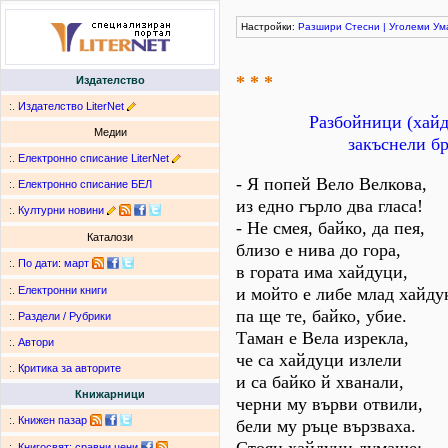
Настройки:
Разшири
Стесни
|
Уголеми
Ум
* * *
Издателство
:.
Издателство LiterNet
Разбойници (хайд
Медии
закъснели бр
:.
Електронно списание LiterNet
- Я попей Вело Велкова,
:.
Електронно списание БЕЛ
из едно гърло два гласа!
:.
Културни новини
- Не смея, байко, да пея,
Каталози
близо е нива до гора,
:.
По дати
:
март
в гората има хайдуци,
и мойто е либе млад хайду
:.
Електронни книги
па ще те, байко, убие.
:.
Раздели / Рубрики
Таман е Вела изрекла,
:.
Автори
че са хайдуци излели
:.
Критика за авторите
и са байко й хванали,
Книжарници
черни му върви отвили,
:.
Книжен пазар
бели му ръце вързваха.
:.
Книгосвят: сравни цени