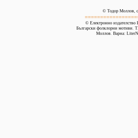
© Тодор Моллов, с
=================
© Електронно издателство L
Български фолклорни мотиви. Т. 
Моллов. Варна: LiterN