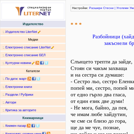
Настройки:
Разшири
Стесни
|
Уголеми
Ум
* * *
Издателство
:.
Издателство LiterNet
Разбойници (хайд
Медии
закъснели бр
:.
Електронно списание LiterNet
:.
Електронно списание БЕЛ
Слънцето трепти да зайде,
:.
Културни новини
Стоян си чакъм захваща
Каталози
и на сестра си думаше:
:.
По дати
:
март
- Сестро льо, сестро Еленк
попей ми, сестро, попей м
:.
Електронни книги
от едно гърло два гласа,
:.
Раздели / Рубрики
от един език две думи!
:.
Автори
- Не мога, байно, да пея,
:.
Критика за авторите
че имам любе хайдутин,
Книжарници
че сме си близо до гора,
:.
Книжен пазар
ще да ме чуе, познае,
:.
Книгосвят: сравни цени