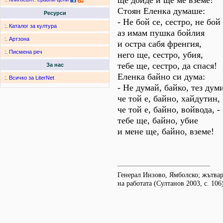
ще дойде и ще ме вземе!
Стоян Еленка думаше:
Ресурси
- Не бой се, сестро, не бой 
:.
Каталог за култура
аз имам пушка бойлия
:.
Артзона
и остра сабя френгия,
:.
Писмена реч
него ще, сестро, убия,
тебе ще, сестро, да спася!
За нас
Еленка байно си дума:
:.
Всичко за LiterNet
- Не думай, байко, тез дум
че той е, байно, хайдутин,
че той е, байно, войвода, -
тебе ще, байно, убие
и мене ще, байно, вземе!
Генерал Инзово, Ямболско; жътва
на работата (Султанов 2003, с. 106)