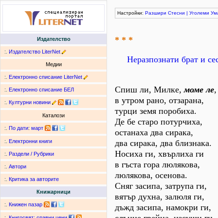
Настройки:
Разшири
Стесни
|
Уголеми
Ум
* * *
Издателство
:.
Издателство LiterNet
Неразпознати брат и се
Медии
:.
Електронно списание LiterNet
Спиш ли, Милке,
моме ле
,
:.
Електронно списание БЕЛ
в утром рано, отзарана,
:.
Културни новини
турци земя поробиха.
Каталози
Де бе старо потурчиха,
:.
По дати
:
март
останаха два сирака,
два сирака, два близнака.
:.
Електронни книги
Носиха ги, хвърлиха ги
:.
Раздели / Рубрики
в гъста гора люлякова,
:.
Автори
люлякова, осенова.
:.
Критика за авторите
Сняг засипа, затрупа ги,
Книжарници
вятър духна, залюля ги,
:.
Книжен пазар
дъжд засипа, намокри ги,
:.
Книгосвят: сравни цени