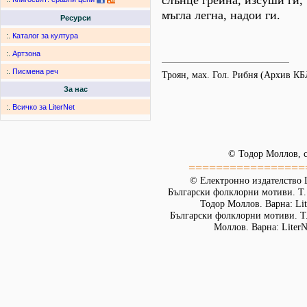
слънце грейна, изсуши ги,
мъгла легна, надои ги.
Ресурси
:.
Каталог за култура
:.
Артзона
:.
Писмена реч
Троян, мах. Гол. Рибня (Архив К
За нас
:.
Всичко за LiterNet
© Тодор Моллов, с
=================
© Електронно издателство L
Български фолклорни мотиви. Т. 
Тодор Моллов. Варна: Lit
Български фолклорни мотиви. Т. 
Моллов. Варна: LiterN