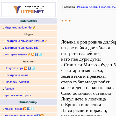
Настройки:
Разшири
Стесни
|
Уголеми
Ум
* * *
Издателство
:.
Издателство LiterNet
Медии
:.
Електронно списание LiterNet
Ябълка е род родила дилбе
на две вейки две ябълки,
:.
Електронно списание БЕЛ
на трета славей пее,
:.
Културни новини
като пее дури дума:
Каталози
- Спиш ли Мильо - буден б
:.
По дати
:
март
че татари земя взеха,
земя взеха и превзеха,
:.
Електронни книги
старо губят младо робят,
:.
Раздели / Рубрики
мъжки деца на кон качват.
:.
Автори
Само останало, останало
:.
Критика за авторите
Янкул дете в люлчица
Книжарници
и Еринка в пеленки.
:.
Книжен пазар
Па са расли и порасли,
:.
Книгосвят: сравни цени