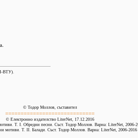
а.
Л-ВТУ).
© Тодор Моллов, съставител
=============================
© Електронно издателство LiterNet, 17.12.2016
тиви. Т. І. Обредни песни. Съст. Тодор Моллов. Варна: LiterNet, 2006-
и мотиви. Т. ІІ. Балади. Съст. Тодор Моллов. Варна: LiterNet, 2006-2016