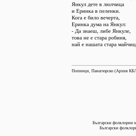
Янкул дете в люлчица
и Еринка в пеленки.
Кога е било вечерта,
Еринка дума на Янкул:
- Да знаеш, либе Янкуле,
това не е стара робиня,
най е нашата стара майчиц
Попинци, Панагюрско (Архив КБ
Български фолклорни мо
Български фолклорн