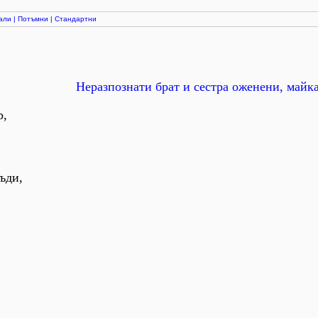
али
|
Потъмни
|
Стандартни
Неразпознати брат и сестра оженени, майк
р,
ъди,