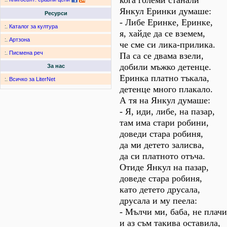
кога големи станали
Янкул Еринки думаше:
Ресурси
- Либе Еринке, Еринке,
:.
Каталог за култура
я, хайде да се вземем,
:.
Артзона
че сме си лика-прилика.
:.
Писмена реч
Па са се двама взели,
добили мъжко детенце.
За нас
Еринка платно тъкала,
:.
Всичко за LiterNet
детенце много плакало.
А тя на Янкул думаше:
- Я, иди, либе, на пазар,
там има стари робини,
доведи стара робиня,
да ми детето залисва,
да си платното отъча.
Отиде Янкул на пазар,
доведе стара робиня,
като детето друсала,
друсала и му пеела:
- Мълчи ми, баба, не плачи
и аз съм такива оставила,