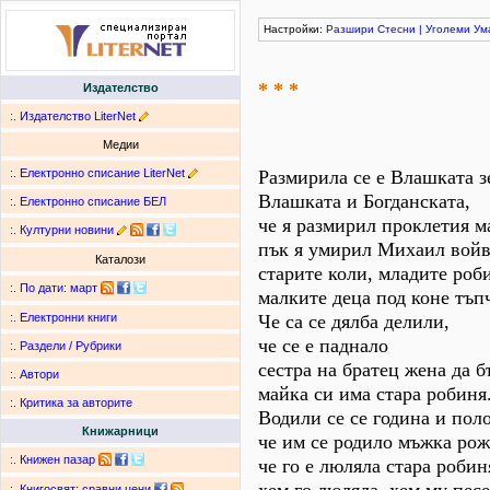
Настройки:
Разшири
Стесни
|
Уголеми
Ум
* * *
Издателство
:.
Издателство LiterNet
Медии
:.
Електронно списание LiterNet
Размирила се е Влашката з
Влашката и Богданската,
:.
Електронно списание БЕЛ
че я размирил проклетия м
:.
Културни новини
пък я умирил Михаил войв
Каталози
старите коли, младите роби
:.
По дати
:
март
малките деца под коне тъп
Че са се дялба делили,
:.
Електронни книги
че се е паднало
:.
Раздели / Рубрики
сестра на братец жена да б
:.
Автори
майка си има стара робиня
:.
Критика за авторите
Водили се се година и пол
Книжарници
че им се родило мъжка рож
:.
Книжен пазар
че го е люляла стара робин
:.
Книгосвят: сравни цени