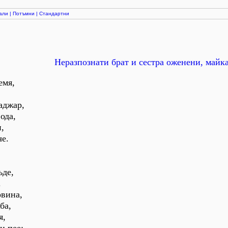
али
|
Потъмни
|
Стандартни
Неразпознати брат и сестра оженени, майк
емя,
аджар,
ода,
,
че.
ъде,
.
овина,
ба,
я,