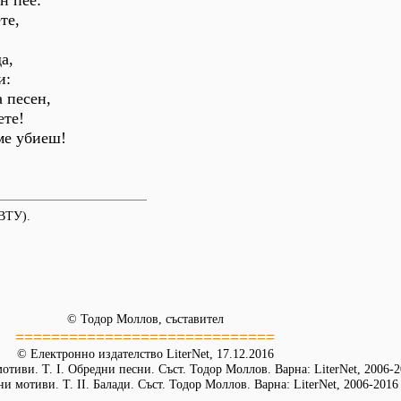
н пее:
те,
а,
и:
 песен,
ете!
 ме убиеш!
ВТУ).
© Тодор Моллов, съставител
=============================
© Електронно издателство LiterNet, 17.12.2016
тиви. Т. І. Обредни песни. Съст. Тодор Моллов. Варна: LiterNet, 2006-
и мотиви. Т. ІІ. Балади. Съст. Тодор Моллов. Варна: LiterNet, 2006-2016