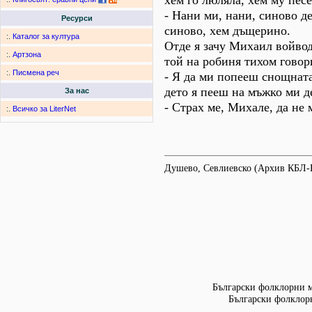
хем го люляла, хем му песе
- Нани ми, нани, синово де
Ресурси
синово, хем дъщерино.
:.
Каталог за култура
Отде я зачу Михаил войвод
:.
Артзона
той на робиня тихом говор
:.
Писмена реч
- Я да ми попееш снощната
дето я пееш на мъжко ми д
За нас
- Страх ме, Михале, да не
:.
Всичко за LiterNet
Душево, Севлиевско (Архив КБЛ-
Български фолклорни мо
Български фолклорн