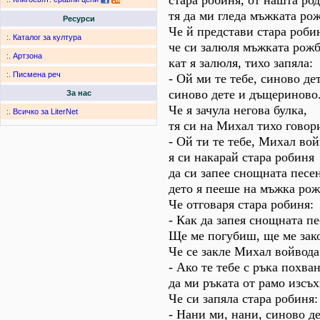
стара робиня, от нашта род
тя да ми гледа мъжката ро
Ресурси
Че й представи стара роби
:.
Каталог за култура
че си залюля мъжката рожб
:.
Артзона
кат я залюля, тихо запяла:
:.
Писмена реч
- Ой ми те тебе, синово дет
синово дете и дъщериново
За нас
Че я зачула негова булка,
:.
Всичко за LiterNet
тя си на Михал тихо говор
- Ой ти те тебе, Михал вой
я си накарай стара робиня
да си запее снощната песен
дето я пееше на мъжка рож
Че отговаря стара робиня:
- Как да запея снощната п
Ще ме погубиш, ще ме зак
Че се закле Михал войвода
- Ако те тебе с ръка похван
да ми ръката от рамо изсъх
Че си запяла стара робиня:
- Нани ми, нани, синово де