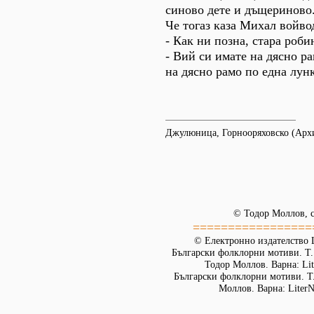
синово дете и дъщериново
Че тогаз каза Михал войво
- Как ни позна, стара роби
- Вий си имате на дясно ра
на дясно рамо по една лунк
Джулюница, Горнооряховско (Ар
© Тодор Моллов, с
=================
© Електронно издателство L
Български фолклорни мотиви. Т. 
Тодор Моллов. Варна: Lit
Български фолклорни мотиви. Т. 
Моллов. Варна: LiterN