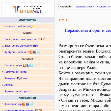
Настройки:
Разшири
Стесни
|
Уголеми
Ум
* * *
Издателство
:.
Издателство LiterNet
Неразпознати брат и се
Медии
:.
Електронно списание LiterNet
Размирила се българската з
:.
Електронно списание БЕЛ
българската земя и Богданс
:.
Културни новини
Старо биели, младо робели
Каталози
че поробили майка и сина,
:.
По дати
:
март
и още дъщеря Радка.
Който я размирил, той я у
:.
Електронни книги
Че заправили дълги мостов
:.
Раздели / Рубрики
дълги мостове на бял Дуна
:.
Автори
Заправил ги Михал войвод
:.
Критика за авторите
че му думаше негова булка
Книжарници
- Ой ми те тебе, Михал во
:.
Книжен пазар
я ми представи стара роби
:.
Книгосвят: сравни цени