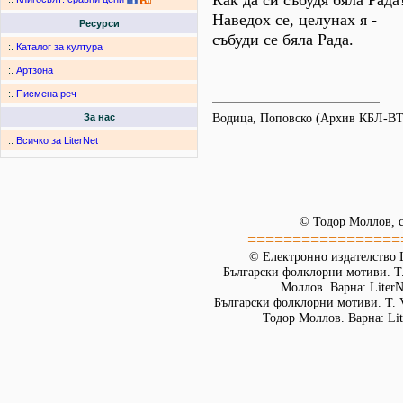
Как да си събудя бяла Рада
Наведох се, целунах я -
Ресурси
събуди се бяла Рада.
:.
Каталог за култура
:.
Артзона
:.
Писмена реч
Водица, Поповско (Архив КБЛ-ВТ
За нас
:.
Всичко за LiterNet
© Тодор Моллов, с
=================
© Електронно издателство L
Български фолклорни мотиви. Т. 
Моллов. Варна: LiterN
Български фолклорни мотиви. Т. 
Тодор Моллов. Варна: Lit