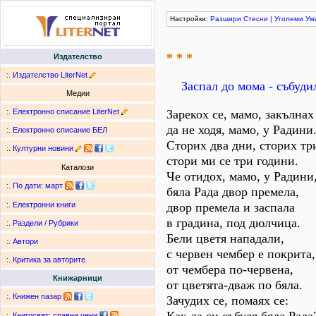
Настройки:
Разшири
Стесни
|
Уголеми
Ум
* * *
Издателство
:.
Издателство LiterNet
Заспал до мома - събуди
Медии
:.
Електронно списание LiterNet
Зарекох се, мамо, закълнах 
да не ходя, мамо, у Радини
:.
Електронно списание БЕЛ
Сторих два дни, сторих тр
:.
Културни новини
стори ми се три години.
Каталози
Че отидох, мамо, у Радини
:.
По дати
:
март
бяла Рада двор премела,
двор премела и заспала
:.
Електронни книги
в градина, под дюлчица.
:.
Раздели / Рубрики
Бели цветя нападали,
:.
Автори
с червен чембер е покрита,
:.
Критика за авторите
от чембера по-червена,
Книжарници
от цветята-дваж по бяла.
:.
Книжен пазар
Зачудих се, помаях се:
:.
Книгосвят: сравни цени