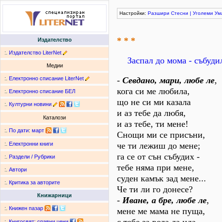
Настройки:
Разшири
Стесни
|
Уголеми
Ум
* * *
Издателство
:.
Издателство LiterNet
Заспал до мома - събуди
Медии
:.
Електронно списание LiterNet
-
Севдано, мари, любе ле
,
кога си ме любила,
:.
Електронно списание БЕЛ
що не си ми казала
:.
Културни новини
и аз тебе да любя,
Каталози
и аз тебе, ти мене!
:.
По дати
:
март
Снощи ми се присъни,
че ти лежиш до мене;
:.
Електронни книги
га се от сън събудих -
:.
Раздели / Рубрики
тебе няма при мене,
:.
Автори
суден камък зад мене...
:.
Критика за авторите
Че ти ли го донесе?
Книжарници
-
Иване, а бре, любе ле
,
:.
Книжен пазар
мене ме мама не пуща,
:.
Книгосвят: сравни цени